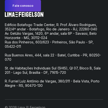
Fale conosco
Edifício Botafogo Trade Center, R. Prof. Álvaro Rodrigues,
352/4º andar - Botafogo, Rio de Janeiro - RJ, 22280-040
Av. Getúlio Vargas, 1420, 6º andar, sala 6P - Savassi, Belo
Horizonte - MG, 30112-024
Rua dos Pinheiros, 603/623 - Pinheiros, São Paulo - SP,
05422-011
Rua Buenos Aires, 444, sala 22 - Batel, Curitiba - PR, 80250-
070
St. de Habitações Individuais Sul (SHIS), QI 07, Bloco B, Sala
201 - Lago Sul, Brasília - DF, 71615-720
R. Furriel Luíz Antônio de Vargas, 380/311 - Bela Vista, Porto
Alegre - RS, 90470-130
© 2026 Lima ☰ Feigelson.