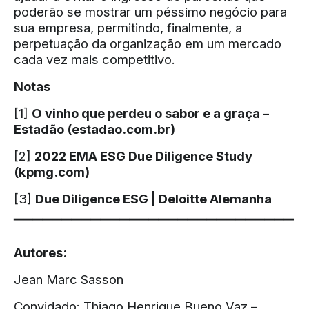
poderão se mostrar um péssimo negócio para
sua empresa, permitindo, finalmente, a
perpetuação da organização em um mercado
cada vez mais competitivo.
Notas
[1]
O vinho que perdeu o sabor e a graça –
Estadão (
estadao.com.br
)
[2]
2022 EMA ESG Due Diligence Study
(
kpmg.com
)
[3]
Due Diligence ESG | Deloitte Alemanha
▔▔▔▔▔▔▔▔▔▔▔▔▔▔▔▔▔▔▔▔▔▔▔▔▔▔▔▔▔
Autores:
Jean Marc Sasson
Convidado: Thiago Henrique Bueno Vaz –