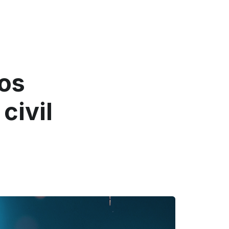
os
civil