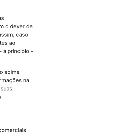
as
têm o dever de
assim, caso
tes ao
a princípio -
o acima:
ormações na
 suas
s
 comerciais