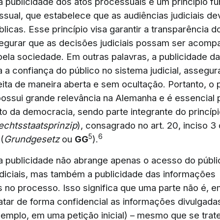
da publicidade dos atos processuais é um princípio f
essual, que estabelece que as audiências judiciais d
blicas. Esse princípio visa garantir a transparência 
ssegurar que as decisões judiciais possam ser acom
 pela sociedade. Em outras palavras, a publicidade d
a a confiança do público no sistema judicial, assegu
feita de maneira aberta e sem ocultação. Portanto, o 
possui grande relevância na Alemanha e é essencial 
o da democracia, sendo parte integrante do princíp
echtsstaatsprinzip
), consagrado no art. 20, inciso 3
5
6
(
Grundgesetz
ou
GG
).
da publicidade não abrange apenas o acesso do públi
udiciais, mas também a publicidade das informações
 no processo. Isso significa que uma parte não é, em
ratar de forma confidencial as informações divulgada
xemplo, em uma petição inicial) – mesmo que se trat