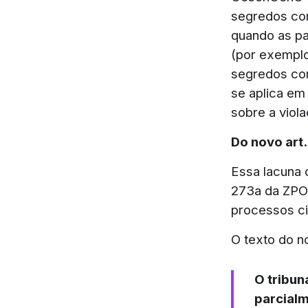
segredos com
quando as pa
(por exemplo
segredos com
se aplica em
sobre a viol
Do novo art
Essa lacuna 
273a da ZPO,
processos ci
O texto do n
O tribun
parcialm