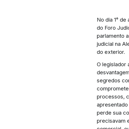
No dia 1° de
do Foro Judic
parlamento a
judicial na 
do exterior.
O legislador
desvantagem 
segredos co
comprometer
processos, c
apresentado 
perde sua co
precisavam e
comercial, o