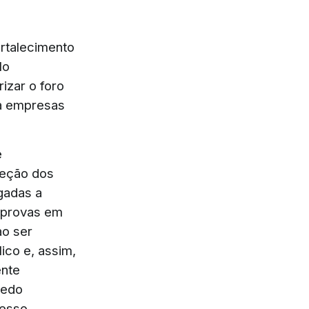
ortalecimento
lo
izar o foro
ra empresas
e
teção dos
gadas a
 provas em
ao ser
ico e, assim,
ente
redo
esso.