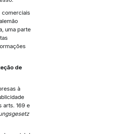
s comerciais
 alemão
a, uma parte
rtas
nformações
oteção de
presas à
ublicidade
 arts. 169 e
sungsgesetz