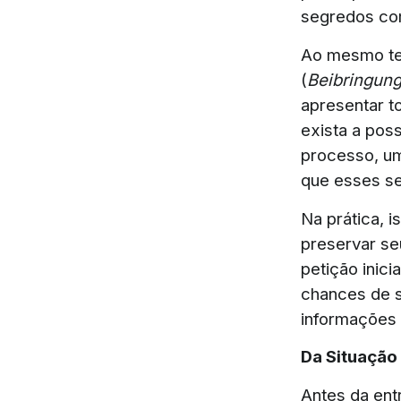
segredos co
Ao mesmo tem
(
Beibringun
apresentar t
exista a pos
processo, um
que esses s
Na prática, 
preservar se
petição inici
chances de s
informações 
Da Situação 
Antes da ent