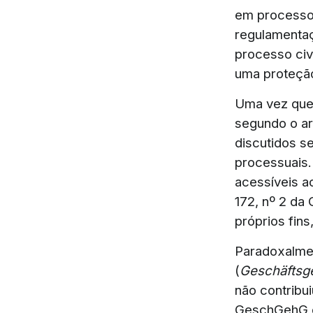
em processos
regulamentaç
processo civ
uma proteção
Uma vez que,
segundo o art
discutidos s
processuais.
acessíveis ao
172, nº 2 da
próprios fins
Paradoxalmen
(
Geschäftsg
não contribui
GeschGehG of