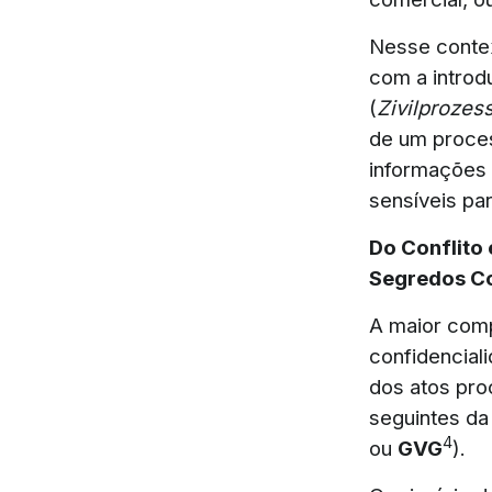
Nesse contex
com a introd
(
Zivilproze
de um process
informações 
sensíveis pa
Do Conflito 
Segredos C
A maior comp
confidencial
dos atos pro
seguintes da 
4
ou
GVG
).