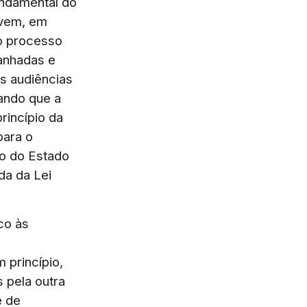
undamental do
evem, em
do processo
panhadas e
as audiências
rando que a
princípio da
para o
io do Estado
 da da Lei
co às
 princípio,
s pela outra
e de