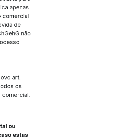
lica apenas
o comercial
evida de
schGehG não
rocesso
ovo art.
todos os
 comercial.
tal ou
caso estas