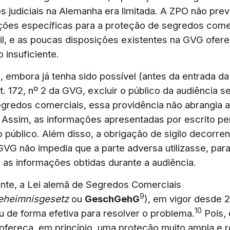
 judiciais na Alemanha era limitada. A ZPO não prev
ões específicas para a proteção de segredos come
il, e as poucas disposições existentes na GVG ofer
 insuficiente.
 embora já tenha sido possível (antes da entrada da 
. 172, nº 2 da GVG, excluir o público da audiência s
egredos comerciais, essa providência não abrangia 
 Assim, as informações apresentadas por escrito 
 público. Além disso, a obrigação de sigilo decorren
 GVG não impedia que a parte adversa utilizasse, par
, as informações obtidas durante a audiência.
te, a Lei alemã de Segredos Comerciais
9
eheimnisgesetz
ou
GeschGehG
), em vigor desde 
10
u de forma efetiva para resolver o problema.
Pois,
ereça, em princípio, uma proteção muito ampla e r