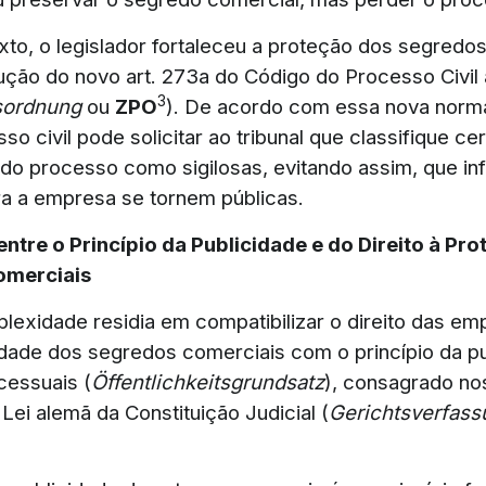
to, o legislador fortaleceu a proteção dos segredo
ução do novo art. 273a do Código do Processo Civil
3
ssordnung
ou
ZPO
). De acordo com essa nova norm
o civil pode solicitar ao tribunal que classifique ce
do processo como sigilosas, evitando assim, que i
ra a empresa se tornem públicas.
entre o Princípio da Publicidade e do Direito à Pr
omerciais
lexidade residia em compatibilizar o direito das em
idade dos segredos comerciais com o princípio da p
cessuais (
Öffentlichkeitsgrundsatz
), consagrado nos
Lei alemã da Constituição Judicial (
Gerichtsverfas