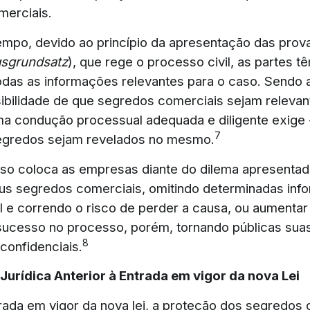
merciais.
po, devido ao princípio da apresentação das prov
gsgrundsatz
), que rege o processo civil, as partes 
odas as informações relevantes para o caso. Sendo 
sibilidade de que segredos comerciais sejam relevan
a condução processual adequada e diligente exige - 
7
egredos sejam revelados no mesmo.
isso coloca as empresas diante do dilema apresentad
us segredos comerciais, omitindo determinadas inf
al e correndo o risco de perder a causa, ou aumentar
ucesso no processo, porém, tornando públicas sua
8
confidenciais.
Jurídica Anterior à Entrada em vigor da nova Lei
rada em vigor da nova lei, a proteção dos segredos