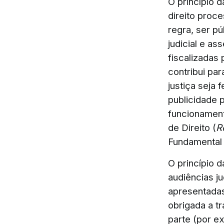
O princípio 
direito proc
regra, ser pú
judicial e a
fiscalizadas
contribui par
justiça seja 
publicidade 
funcionament
de Direito (
R
Fundamental 
O princípio 
audiências j
apresentadas
obrigada a t
parte (por e