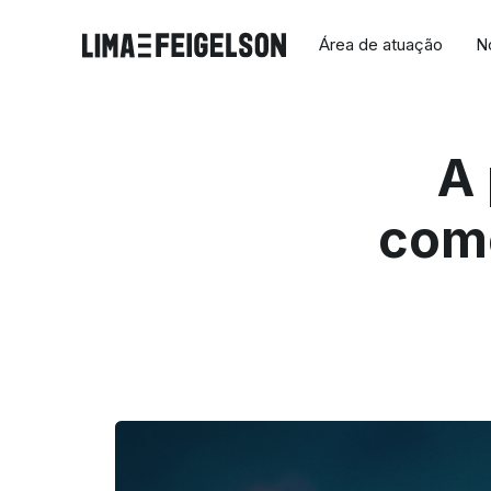
Área de atuação
N
A
come