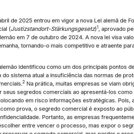
 abril de 2025 entrou em vigor a nova Lei alemã de F
1
ial (
Justizstandort-Stärkungsgesetz
)
, aprovado pe
lemão em 7 de outubro de 2024. A nova lei visa valor
Alemanha, tornando-o mais competitivo e atraente pa
 alemão identificou como um dos principais pontos d
do sistema atual a insuficiência das normas de pro
2
merciais.
Na prática, muitas empresas se viam obri
 seus segredos comerciais ao apresentá-los como
olocando em risco informações estratégicas. Pois, 
como prova, o segredo comercial é exposto ao públ
nfidencialidade. Portanto, as empresas frequentem
scolher entre vencer o processo, mas expor o seg
u preservar o segredo comercial, mas perder o proc