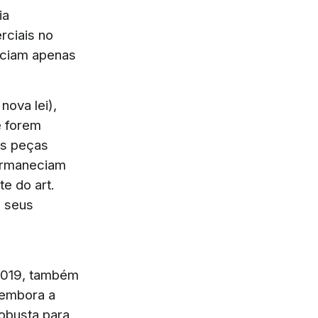
ia
rciais no
eciam apenas
nova lei),
e forem
as peças
permaneciam
te do art.
a seus
2019, também
 embora a
obusta para