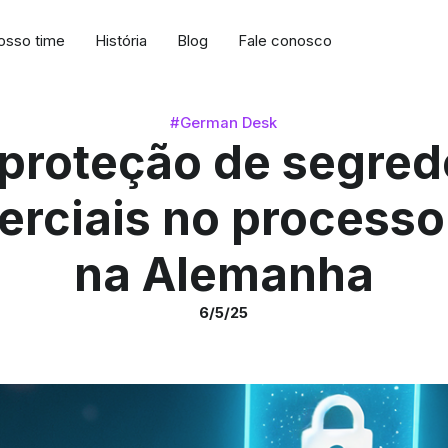
osso time
História
Blog
Fale conosco
#German Desk
 proteção de segred
rciais no processo 
na Alemanha
6/5/25