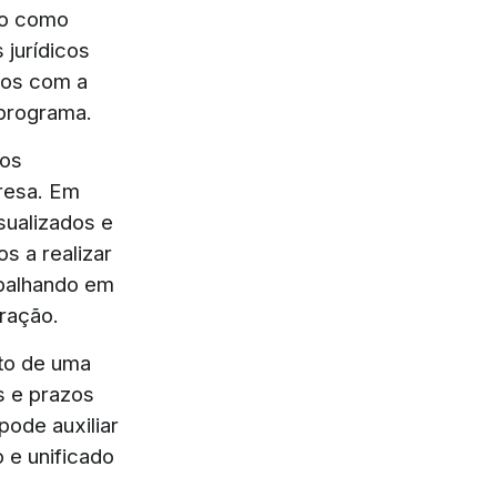
do como
 jurídicos
tos com a
o programa.
ros
resa. Em
sualizados e
s a realizar
abalhando em
ração.
nto de uma
s e prazos
ode auxiliar
 e unificado