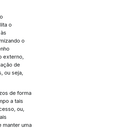
po
ita o
 às
imizando o
enho
o externo,
ração de
, ou seja,
azos de forma
po a tais
cesso, ou,
ais
de manter uma