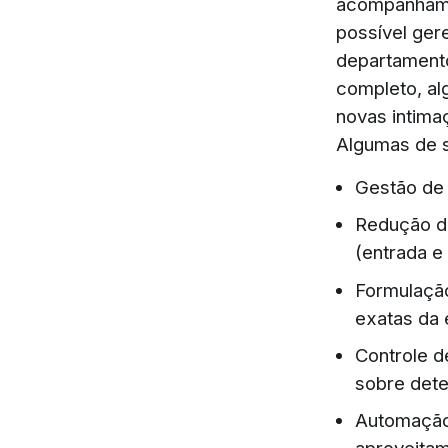
acompanhamen
possível ger
departament
completo, a
novas intima
Algumas de s
Gestão de 
Redução do
(entrada e
Formulação
exatas da
Controle d
sobre det
Automação 