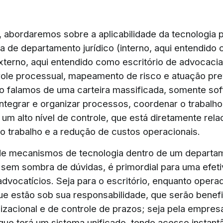
, abordaremos sobre a aplicabilidade da tecnologia 
va de departamento jurídico (interno, aqui entendido
terno, aqui entendido como escritório de advocacia
role processual, mapeamento de risco e atuação pre
do falamos de uma carteira massificada, somente so
tegrar e organizar processos, coordenar o trabalh
um alto nível de controle, que está diretamente rela
do trabalho e a redução de custos operacionais.
 de mecanismos de tecnologia dentro de um departam
 sem sombra de dúvidas, é primordial para uma efet
advocatícios. Seja para o escritório, enquanto opera
e estão sob sua responsabilidade, que serão benefi
izacional e de controle de prazos; seja pela empres
 que terá um sistema unificado, tendo acesso instant