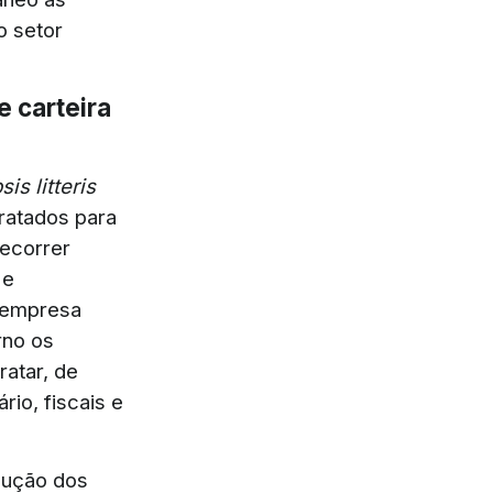
o setor
e carteira
psis litteris
tratados para
decorrer
 e
a empresa
rno os
ratar, de
rio, fiscais e
dução dos