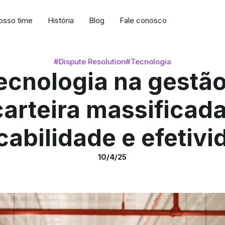
osso time
História
Blog
Fale conosco
#Dispute Resolution
#Tecnologia
ecnologia na gestã
carteira massificada
cabilidade e efetiv
10/4/25