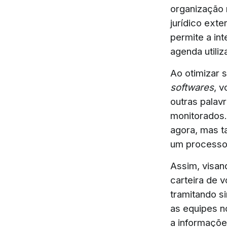
organização 
jurídico exte
permite a in
agenda utili
Ao otimizar 
softwares
, 
outras palav
monitorados.
agora, mas t
um processo,
Assim, visan
carteira de 
tramitando s
as equipes n
a informaçõe