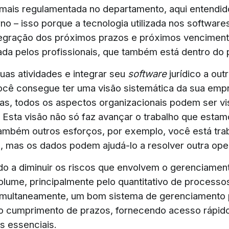
mais regulamentada no departamento, aqui entendi
rno – isso porque a tecnologia utilizada nos softwares
tegração dos próximos prazos e próximos vencimen
zada pelos profissionais, que também está dentro d
suas atividades e integrar seu
software
jurídico a out
você consegue ter uma visão sistemática da sua emp
ras, todos os aspectos organizacionais podem ser vi
 Esta visão não só faz avançar o trabalho que estamo
ambém outros esforços, por exemplo, você está tr
 mas os dados podem ajudá-lo a resolver outra ope
do a diminuir os riscos que envolvem o gerenciame
volume, principalmente pelo quantitativo de processo
imultaneamente, um bom sistema de gerenciamento p
o cumprimento de prazos, fornecendo acesso rápido
s essenciais.