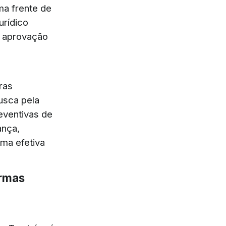
ma frente de
urídico
, aprovação
ras
usca pela
eventivas de
ança,
ma efetiva
ormas