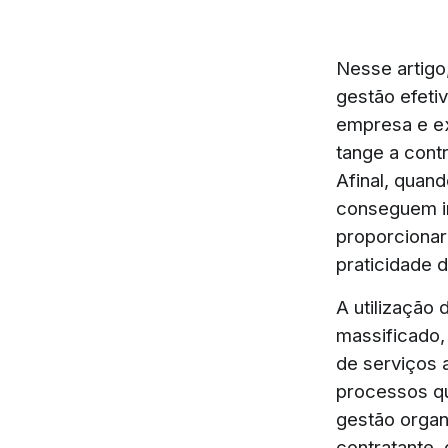
Nesse artigo
gestão efeti
empresa e ex
tange a cont
Afinal, quan
conseguem in
proporcionar 
praticidade 
A utilização
massificado,
de serviços 
processos qu
gestão organ
contratante,