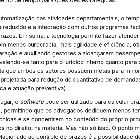
ento de tempo para questões estratégicas.
utomatização das atividades departamentais, o tem
é reduzido e a integração com outros programas facil
prazos. Em suma, a tecnologia permite fazer atender
 menos burocracia, mais agilidade e eficiência, ot
eração e auxiliando gestores a alcançarem desemp
valendo-se tanto para o jurídico interno quanto para 
sta que ambos os setores possuem metas para mino
o projetada para redução do quantitativo de demandas
ica e atuação preventiva).
ugar, o
software
pode ser utilizado para calcular pr
, permitindo que os advogados dediquem menos tem
écnicas e se concentrem no conteúdo do próprio pro
 no direito, na matéria. Mas não só isso. O ponto m
elacionado ao controle de prazos é a possibilidade 