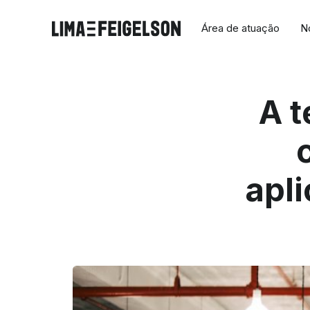
Área de atuação
N
A t
apli