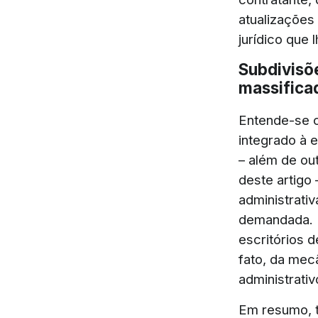
atualizações
jurídico que 
Subdivisõe
massifica
Entende-se c
integrado à e
– além de ou
deste artigo 
administrati
demandada. P
escritórios 
fato, da mecâ
administrativ
Em resumo, t