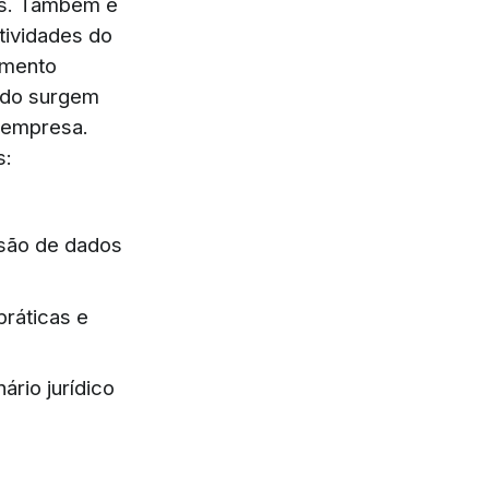
os. Também é
tividades do
amento
ndo surgem
 empresa.
s:
são de dados
práticas e
rio jurídico