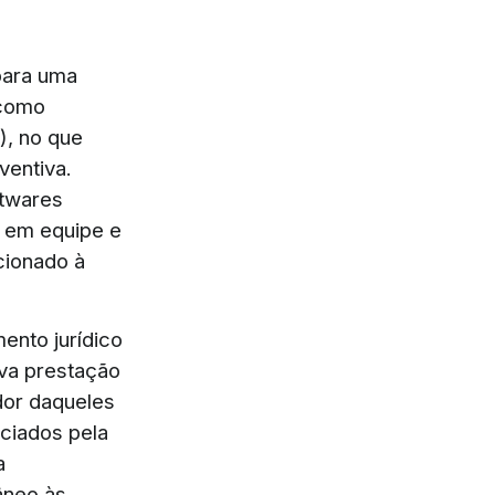
para uma
 como
), no que
ventiva.
ftwares
o em equipe e
cionado à
ento jurídico
iva prestação
dor daqueles
ciados pela
a
âneo às