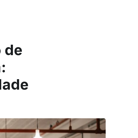
o de
:
idade