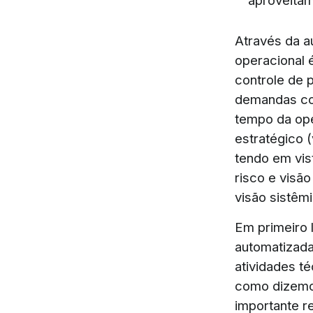
aproveitam
Através da a
operacional 
controle de 
demandas com
tempo da op
estratégico (
tendo em vi
risco e visã
visão sistêm
Em primeiro l
automatizada
atividades t
como dizemos
importante r