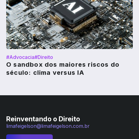
#Advocacia
#Direito
O sandbox dos maiores riscos do
século: clima versus IA
Reinventando o Direito
limafeigelson@limafeigelson.com.br