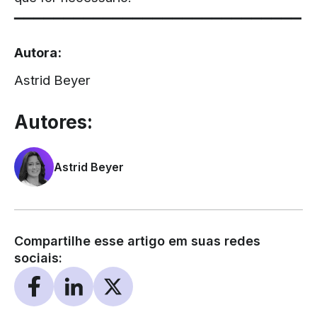
▔▔▔▔▔▔▔▔▔▔▔▔▔▔▔▔▔▔▔▔▔▔▔▔▔▔▔▔▔
Autora:
Astrid Beyer
Autores:
Astrid Beyer
Compartilhe esse artigo em suas redes
sociais: