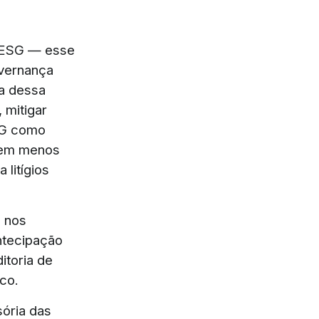
s ESG — esse
overnança
ia dessa
, mitigar
SG como
arem menos
 litígios
H nos
antecipação
itoria de
co.
ória das