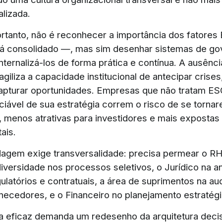
lizada.
ortanto, não é reconhecer a importância dos fatore
tá consolidado —, mas sim desenhar sistemas de g
nternalizá-los de forma prática e contínua. A ausênc
agiliza a capacidade institucional de antecipar crises
apturar oportunidades. Empresas que não tratam E
ociável de sua estratégia correm o risco de se torn
 menos atrativas para investidores e mais expostas a
ais.
agem exige transversalidade: precisa permear o R
 diversidade nos processos seletivos, o Jurídico na 
ulatórios e contratuais, a área de suprimentos na aud
rnecedores, e o Financeiro no planejamento estratégi
 eficaz demanda um redesenho da arquitetura decis