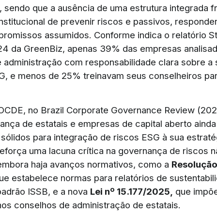
 sendo que a ausência de uma estrutura integrada fra
stitucional de prevenir riscos e passivos, responder
romissos assumidos. Conforme indica o relatório S
24 da GreenBiz, apenas 39% das empresas analisa
 administração com responsabilidade clara sobre a 
, e menos de 25% treinavam seus conselheiros par
 OCDE, no Brazil Corporate Governance Review (202
ança de estatais e empresas de capital aberto aind
ólidos para integração de riscos ESG à sua estraté
reforça uma lacuna crítica na governança de riscos 
 embora haja avanços normativos, como a
Resoluçã
que estabelece normas para relatórios de sustentabil
adrão ISSB, e a nova
Lei nº 15.177/2025,
que impõe
nos conselhos de administração de estatais.