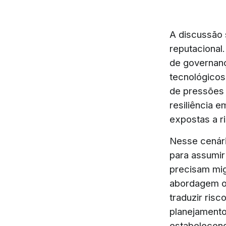
A discussão 
reputacional
de governanç
tecnológicos
de pressões 
resiliência 
expostas a ri
Nesse cenári
para assumir
precisam mig
abordagem ori
traduzir ris
planejamento
estabelecend