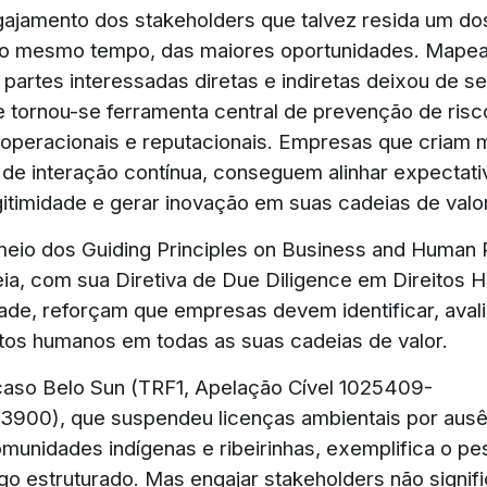
ajamento dos stakeholders que talvez resida um do
ao mesmo tempo, das maiores oportunidades. Mapear
 partes interessadas diretas e indiretas deixou de s
e tornou-se ferramenta central de prevenção de risc
, operacionais e reputacionais. Empresas que criam
 de interação contínua, conseguem alinhar expectati
gitimidade e gerar inovação em suas cadeias de valor
eio dos Guiding Principles on Business and Human R
ia, com sua Diretiva de Due Diligence em Direitos
dade, reforçam que empresas devem identificar, avali
eitos humanos em todas as suas cadeias de valor.
 caso Belo Sun (TRF1, Apelação Cível 1025409-
.3900), que suspendeu licenças ambientais por ausê
munidades indígenas e ribeirinhas, exemplifica o pes
ogo estruturado. Mas engajar stakeholders não signif