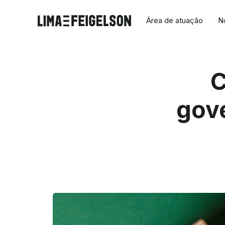
Área de atuação
N
C
gov