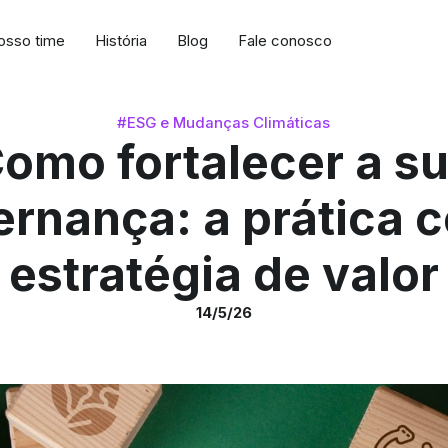
osso time
História
Blog
Fale conosco
#ESG e Mudanças Climáticas
omo fortalecer a s
ernança: a prática 
estratégia de valor
14/5/26