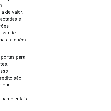
m
a de valor,
pactadas e
ções
 isso de
, mas também
 portas para
tes,
esso
rédito são
a que
cioambientais