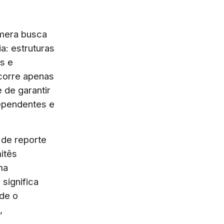
 mera busca
a: estruturas
s e
corre apenas
 de garantir
dependentes e
 de reporte
itês
ma
significa
de o
,