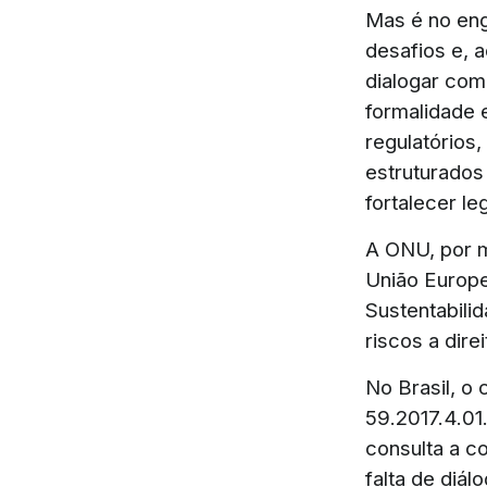
Mas é no eng
desafios e, 
dialogar com
formalidade 
regulatórios
estruturados
fortalecer le
A ONU, por m
União Europe
Sustentabili
riscos a dir
No Brasil, o
59.2017.4.01
consulta a co
falta de diál