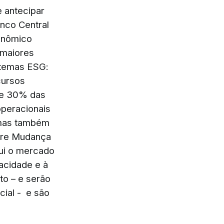
e antecipar
anco Central
onômico
 maiores
 temas ESG:
cursos
de 30% das
operacionais
, mas também
obre Mudança
itui o mercado
acidade e à
to – e serão
cial - e são