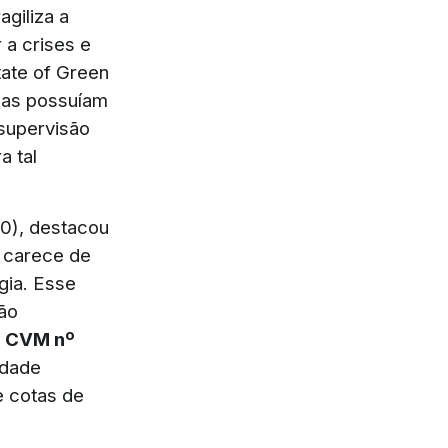
giliza a
 a crises e
tate of Green
das possuíam
supervisão
a tal
0), destacou
a carece de
gia. Esse
não
o CVM nº
idade
 cotas de