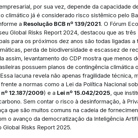
a empresarial, por sua vez, depende da capacidade d
co climático já é considerado risco sistêmico pelo B
onforme a
Resolução BCB nº 139/2021
. O Fórum Ec
seu Global Risks Report 2024, destacou que as três
ais para os próximos dez anos são todas ligadas a
máticas, perda de biodiversidade e escassez de re
nda assim, levantamento do CDP mostra que menos 
sileiras possuem planos de contingência climática 
. Essa lacuna revela não apenas fragilidade técnica
co frente a normas como a Lei da Política Nacional s
i nº 12.187/2009
) e a
Lei nº 15.042/2025
, que inst
carbono. Sem contar o risco à desinformação, à Priv
ça que são muitos comuns na cadeia de fornecimen
om o avanço da democratização da Inteligência Artifi
 Global Risks Report 2025.