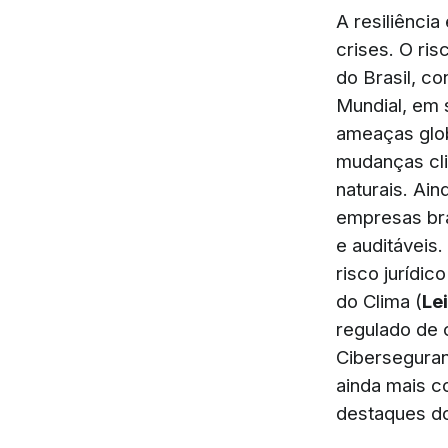
A resiliênci
crises. O ris
do Brasil, c
Mundial, em 
ameaças glob
mudanças cli
naturais. Ai
empresas bra
e auditáveis
risco jurídi
do Clima (
Le
regulado de 
Ciberseguran
ainda mais c
destaques do