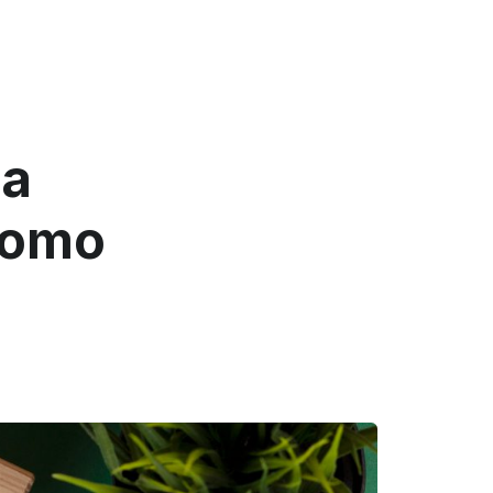
ua
como