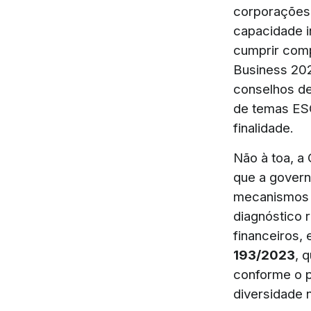
corporações,
capacidade in
cumprir comp
Business 20
conselhos de
de temas ESG
finalidade.
Não à toa, a
que a govern
mecanismos s
diagnóstico 
financeiros,
193/2023
, 
conforme o p
diversidade 