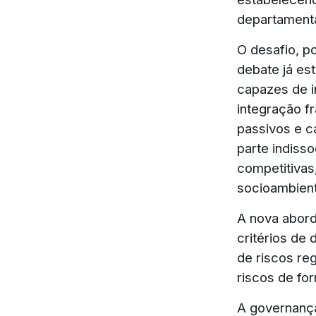
departamenta
O desafio, p
debate já es
capazes de i
integração fr
passivos e c
parte indiss
competitivas,
socioambient
A nova abord
critérios de
de riscos reg
riscos de fo
A governança