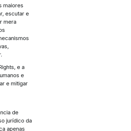
s maiores
, escutar e
er mera
os
 mecanismos
vas,
.
ights, e a
 Humanos e
ar e mitigar
ncia de
o jurídico da
ica apenas