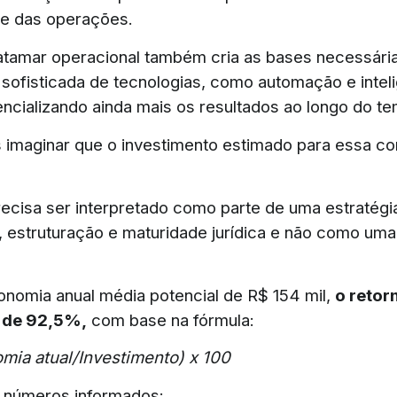
ade das operações.
tamar operacional também cria as bases necessária
sofisticada de tecnologias, como automação e intel
otencializando ainda mais os resultados ao longo do t
imaginar que o investimento estimado para essa con
.
recisa ser interpretado como parte de uma estratég
a, estruturação e maturidade jurídica e não como um
omia anual média potencial de R$ 154 mil,
o retor
é de 92,5%,
com base na fórmula:
mia atual/Investimento) x 100
 números informados: