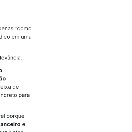
e
apenas “como
ídico em uma
levância.
o
são
deixa de
oncreto para
vel porque
nanceiro
e