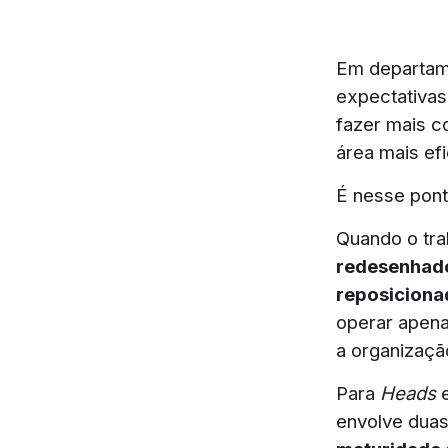
Em departame
expectativas
fazer mais c
área mais efi
É nesse ponto
Quando o tra
redesenhado
reposiciona
operar apena
a organizaçã
Para
Heads
e
envolve dua