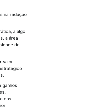
as na redução
ática, a algo
s, a área
ssidade de
r valor
estratégico
s.
de ganhos
es,
ão das
ior