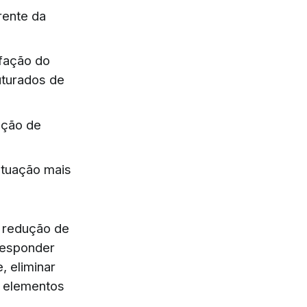
rente da
sfação do
uturados de
ução de
atuação mais
s redução de
responder
, eliminar
, elementos