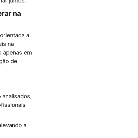
ar juntos.
erar na
 orientada a
is na
ão apenas em
ção de
 analisados,
fissionais
elevando a