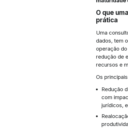
maturidade 
O que uma 
prática
Uma consulto
dados, tem o
operação do 
redução de e
recursos e m
Os principai
Redução de
com impact
jurídicos, 
Realocação
produtivid