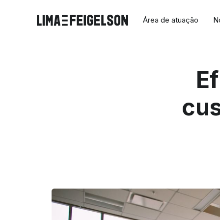
Área de atuação
N
Ef
cus