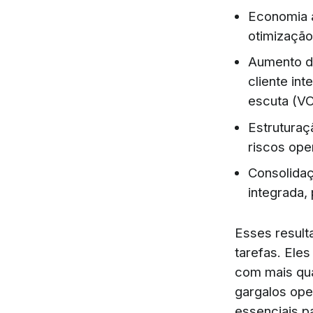
Economia a
otimização
Aumento de
cliente in
escuta (V
Estruturaç
riscos ope
Consolidaç
integrada, 
Esses result
tarefas. Ele
com mais qua
gargalos ope
essenciais p