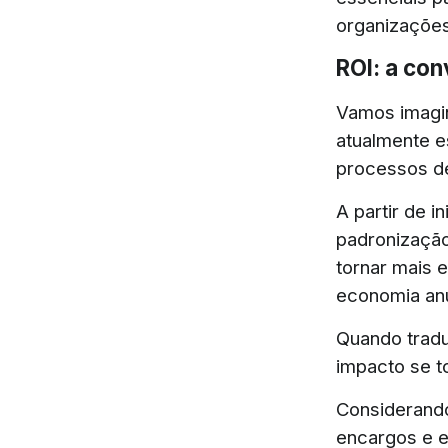
organizações
ROI: a con
Vamos imagin
atualmente e
processos de
A partir de i
padronização 
tornar mais 
economia anu
Quando tradu
impacto se t
Considerando
encargos e e