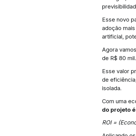
previsibilid
Esse novo pa
adoção mais 
artificial, p
Agora vamos 
de R$ 80 mil
Esse valor p
de eficiênci
isolada.
Com uma econ
do projeto 
ROI = (Econo
Aplicando os