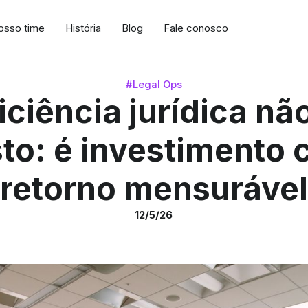
osso time
História
Blog
Fale conosco
#Legal Ops
iciência jurídica nã
to: é investimento
retorno mensurável
12/5/26