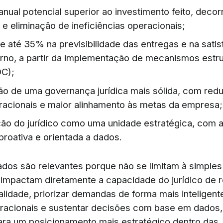
nual potencial superior ao investimento feito, decor
 e eliminação de ineficiências operacionais;
 até 35% na previsibilidade das entregas e na sati
terno, a partir da implementação de mecanismos estr
OC);
ão de uma governança jurídica mais sólida, com red
racionais e maior alinhamento às metas da empresa;
ão do jurídico como uma unidade estratégica, com 
proativa e orientada a dados.
ados são relevantes porque não se limitam à simple
s impactam diretamente a capacidade do jurídico de 
lidade, priorizar demandas de forma mais inteligente
racionais e sustentar decisões com base em dados
ara um posicionamento mais estratégico dentro das