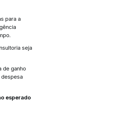
s para a
igência
empo.
sultoria seja
ia de ganho
a despesa
no esperado