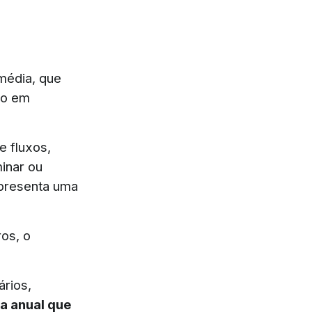
média, que
no em
e fluxos,
minar ou
epresenta uma
os, o
ários,
a anual que