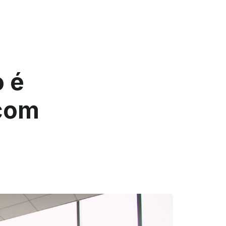
o é
 com