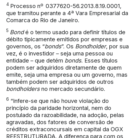
4
Processo nº 0377620-56.2013.8.19.0001
,
que tramitou perante a 4ª Vara Empresarial da
Comarca do Rio de Janeiro.
5
Bond
é o termo usado para definir títulos de
débito tipicamente emitidos por empresas e
governos, os “
bonds
”. Os
Bondholder
, por sua
vez, é o investidor – seja uma pessoa ou
entidade – que detém
bonds
. Esses títulos
podem ser adquiridos diretamente de quem
emite, seja uma empresa ou um governo, mas
também podem ser adquiridos de outros
bondholders
no mercado secundário.
6
“Infere-se que não houve violação do
princípio da paridade horizontal, nem do
postulado da razoabilidade, na adoção, pelas
agravadas, dos fatores de conversão de
créditos extraconcursais em capital da OGX
REESTRUTURADA. A diferença para com os