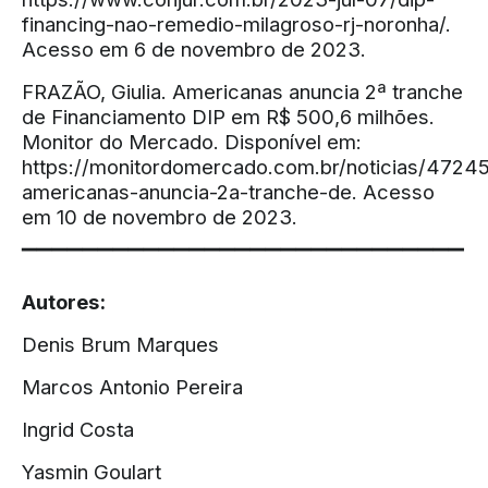
financing-nao-remedio-milagroso-rj-noronha/
.
Acesso em 6 de novembro de 2023.
FRAZÃO, Giulia. Americanas anuncia 2ª tranche
de Financiamento DIP em R$ 500,6 milhões.
Monitor do Mercado. Disponível em:
https://monitordomercado.com.br/noticias/4724
americanas-anuncia-2a-tranche-de
. Acesso
em 10 de novembro de 2023.
▔▔▔▔▔▔▔▔▔▔▔▔▔▔▔▔▔▔▔▔▔▔▔▔▔▔▔▔▔
Autores:
Denis Brum Marques
Marcos Antonio Pereira
Ingrid Costa
Yasmin Goulart