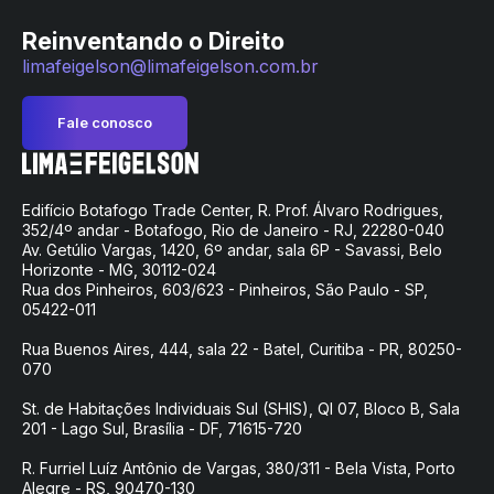
Reinventando o Direito
limafeigelson@limafeigelson.com.br
Fale conosco
Edifício Botafogo Trade Center, R. Prof. Álvaro Rodrigues,
352/4º andar - Botafogo, Rio de Janeiro - RJ, 22280-040
Av. Getúlio Vargas, 1420, 6º andar, sala 6P - Savassi, Belo
Horizonte - MG, 30112-024
Rua dos Pinheiros, 603/623 - Pinheiros, São Paulo - SP,
05422-011
Rua Buenos Aires, 444, sala 22 - Batel, Curitiba - PR, 80250-
070
St. de Habitações Individuais Sul (SHIS), QI 07, Bloco B, Sala
201 - Lago Sul, Brasília - DF, 71615-720
R. Furriel Luíz Antônio de Vargas, 380/311 - Bela Vista, Porto
Alegre - RS, 90470-130