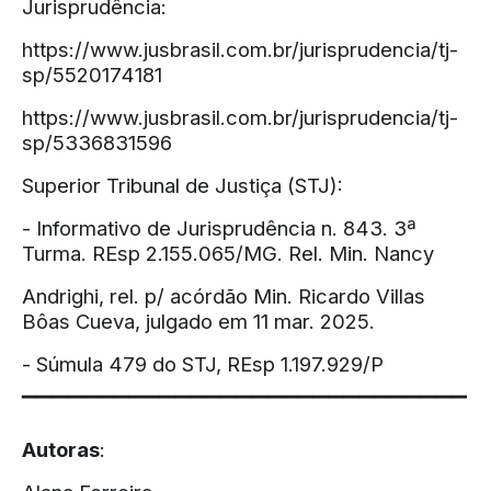
Jurisprudência:
https://www.jusbrasil.com.br/jurisprudencia/tj-
sp/5520174181
https://www.jusbrasil.com.br/jurisprudencia/tj-
sp/5336831596
Superior Tribunal de Justiça (STJ):
- Informativo de Jurisprudência n. 843. 3ª
Turma. REsp 2.155.065/MG. Rel. Min. Nancy
Andrighi, rel. p/ acórdão Min. Ricardo Villas
Bôas Cueva, julgado em 11 mar. 2025.
- Súmula 479 do STJ, REsp 1.197.929/P
▔▔▔▔▔▔▔▔▔▔▔▔▔▔▔▔▔▔▔▔▔▔▔▔▔▔▔▔▔
Autoras
: