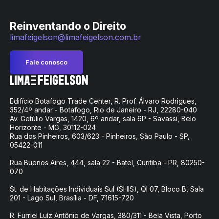
Reinventando o Direito
limafeigelson@limafeigelson.com.br
Fale conosco
Edifício Botafogo Trade Center, R. Prof. Álvaro Rodrigues,
352/4º andar - Botafogo, Rio de Janeiro - RJ, 22280-040
Av. Getúlio Vargas, 1420, 6º andar, sala 6P - Savassi, Belo
Horizonte - MG, 30112-024
Rua dos Pinheiros, 603/623 - Pinheiros, São Paulo - SP,
05422-011
Rua Buenos Aires, 444, sala 22 - Batel, Curitiba - PR, 80250-
070
St. de Habitações Individuais Sul (SHIS), QI 07, Bloco B, Sala
201 - Lago Sul, Brasília - DF, 71615-720
R. Furriel Luíz Antônio de Vargas, 380/311 - Bela Vista, Porto