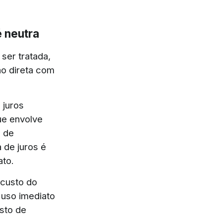
é neutra
ser tratada,
ão direta com
 juros
ue envolve
e de
a de juros é
ato.
 custo do
o uso imediato
sto de