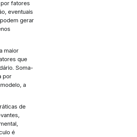
 por fatores
ão, eventuais
 podem gerar
enos
a maior
fatores que
ndário. Soma-
a por
 modelo, a
ráticas de
evantes,
mental,
culo é