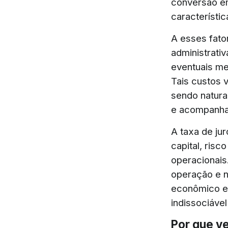
conversão em
característi
A esses fat
administrati
eventuais m
Tais custos 
sendo natur
e acompanh
A taxa de ju
capital, risc
operacionais
operação e n
econômico e 
indissociável
Por que v