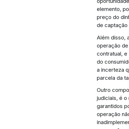
oportunidade
elemento, por
preço do din
de captação d
Além disso, 
operação de 
contratual, 
do consumido
a incerteza 
parcela da t
Outro compon
judiciais, é
garantidos po
operação não
inadimplemen