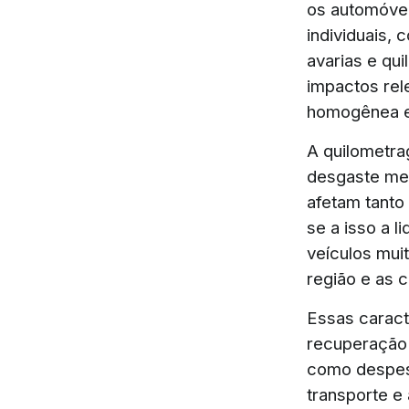
os automóvei
individuais,
avarias e qu
impactos rel
homogênea e m
A quilometra
desgaste mec
afetam tanto
se a isso a 
veículos mui
região e as
Essas caract
recuperação 
como despesa
transporte e