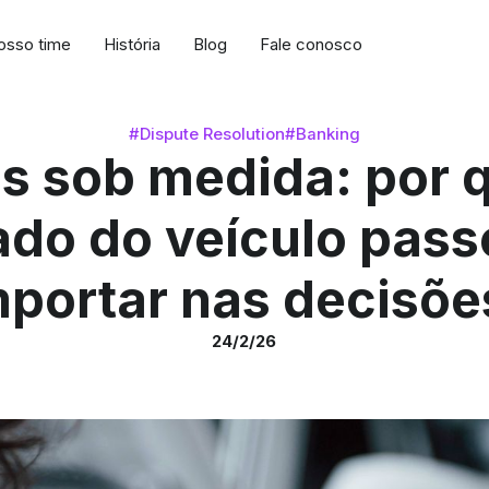
osso time
História
Blog
Fale conosco
#Dispute Resolution
#Banking
s sob medida: por 
ado do veículo pass
mportar nas decisõe
24/2/26