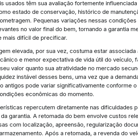
s usados têm sua avaliação fortemente influenciada
 como estado de conservação, histórico de manutenç
ilometragem. Pequenas variações nessas condições
evantes no valor final do bem, tornando a garantia m
ais difícil de precificar.
gem elevada, por sua vez, costuma estar associada 
ânico e menor expectativa de vida útil do veículo, 
 seu valor quanto sua atratividade no mercado secu
liquidez instável desses bens, uma vez que a demand
to antigos pode variar significativamente conforme o
 condições econômicas do momento.
erísticas repercutem diretamente nas dificuldades p
da garantia. A retomada do bem envolve custos rel
s com localização, apreensão, regularização docu
 armazenamento. Após a retomada, a revenda do veí