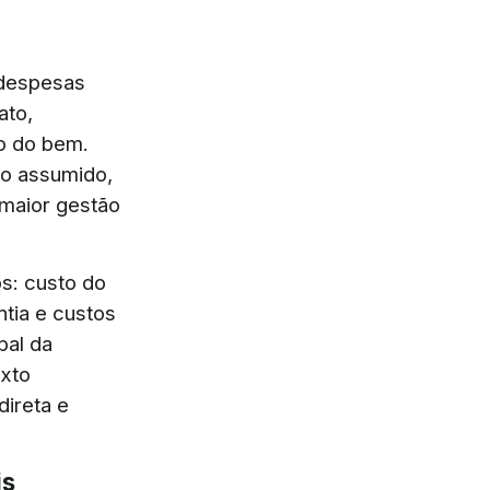
 despesas
ato,
o do bem.
co assumido,
maior gestão
os: custo do
ntia e custos
bal da
exto
direta e
is