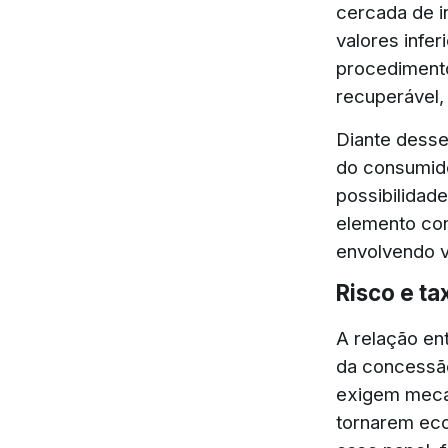
cercada de i
valores infe
procedimento
recuperável,
Diante desse 
do consumido
possibilidad
elemento con
envolvendo v
Risco e ta
A relação en
da concessão
exigem meca
tornarem eco