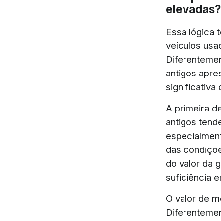
elevadas?
Essa lógica 
veículos usa
Diferentemen
antigos apre
significativa
A primeira d
antigos tend
especialment
das condiçõe
do valor da g
suficiência 
O valor de m
Diferentemen