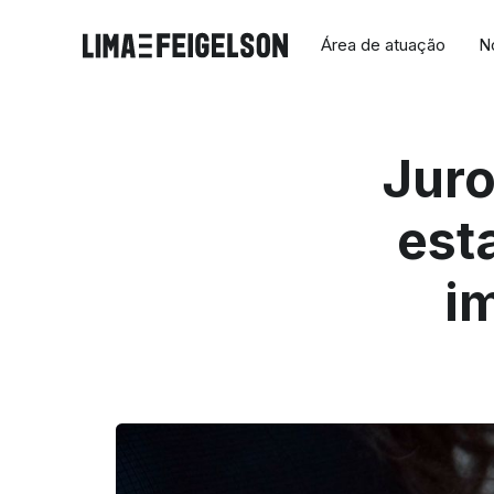
Área de atuação
N
Juro
est
i