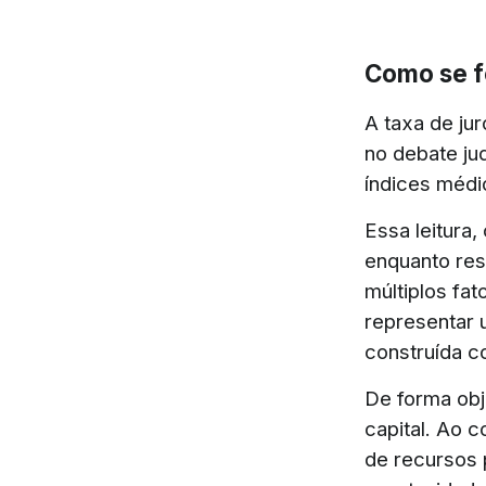
Como se fo
A taxa de ju
no debate ju
índices méd
Essa leitura,
enquanto re
múltiplos fa
representar u
construída co
De forma obje
capital. Ao c
de recursos 