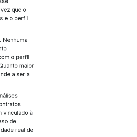
sse
a vez que o
 e o perfil
or. Nenhuma
nto
com o perfil
 Quanto maior
ende a ser a
nálises
ontratos
m vinculado à
aso de
idade real de