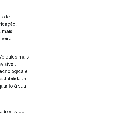
os de
ricação.
s mais
neira
Veículos mais
isível,
ecnológica e
stabilidade
quanto à sua
.
padronizado,