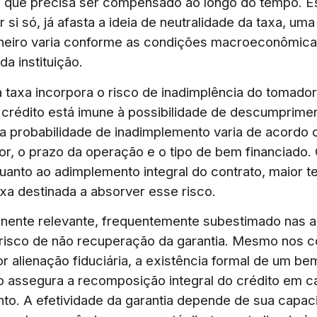
 que precisa ser compensado ao longo do tempo. E
 si só, já afasta a ideia de neutralidade da taxa, um
heiro varia conforme as condições macroeconômicas
a instituição.
a taxa incorpora o risco de inadimplência do tomad
crédito está imune à possibilidade de descumprime
e a probabilidade de inadimplemento varia de acordo 
r, o prazo da operação e o tipo de bem financiado.
quanto ao adimplemento integral do contrato, maior t
axa destinada a absorver esse risco.
ente relevante, frequentemente subestimado nas a
 o risco de não recuperação da garantia. Mesmo nos c
r alienação fiduciária, a existência formal de um be
 assegura a recomposição integral do crédito em c
to. A efetividade da garantia depende de sua capac