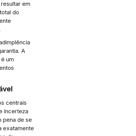
resultar em
total do
ente
.
nadimplência
arantia. A
m é um
mentos
ável
os centrais
e incerteza
b pena de se
a exatamente