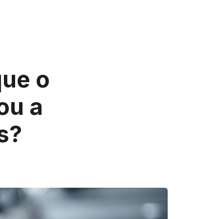
que o
ou a
s?