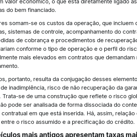
 valor econômico, o que está diretamente ligado às
cas do bem financiado.
ores somam-se os custos da operação, que incluem
vas, sistemas de controle, acompanhamento do contr
edidas de cobrança e procedimentos de recuperaçã
variam conforme o tipo de operação e o perfil do ris
almente mais elevados em contratos que demandam 
amento.
ros, portanto, resulta da conjugação desses element
o de inadimplência, risco de não recuperação da gara
. Trata-se de uma construção que reflete o risco glo
ão pode ser analisada de forma dissociada do cont
contratual em que está inserida. Há, assim, relação 
 entre o risco assumido e a precificação do crédito.
eículos mais antigos apresentam taxas ma