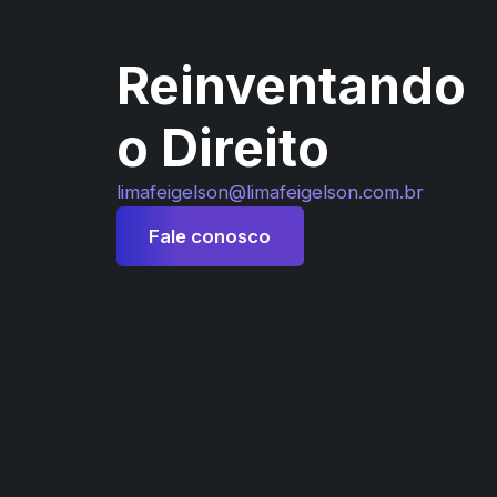
Reinventando
o Direito
limafeigelson@limafeigelson.com.br
Fale conosco