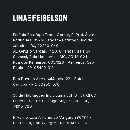
Edifício Botafogo Trade Center, R. Prof. Álvaro
Rodrigues, 352/4º andar - Botafogo, Rio de
Janeiro - RJ, 22280-040
Av. Getúlio Vargas, 1420, 6º andar, sala 6P -
Savassi, Belo Horizonte - MG, 30112-024
Rua dos Pinheiros, 603/623 - Pinheiros, São
Paulo - SP, 05422-011
Rua Buenos Aires, 444, sala 22 - Batel,
Curitiba - PR, 80250-070
St. de Habitações Individuais Sul (SHIS), QI 07,
Bloco B, Sala 201 - Lago Sul, Brasília - DF,
71615-720
R. Furriel Luíz Antônio de Vargas, 380/311 -
Bela Vista, Porto Alegre - RS, 90470-130