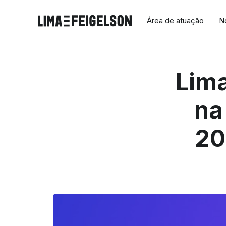
Área de atuação
N
Lima
na
20