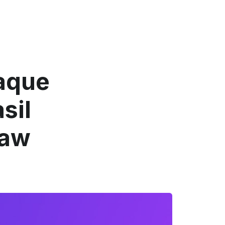
taque
sil
Law