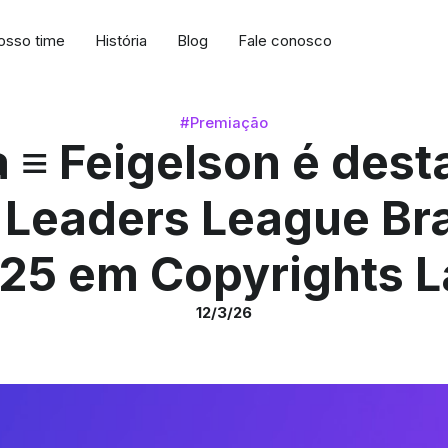
osso time
História
Blog
Fale conosco
#Premiação
 ≡ Feigelson é des
 Leaders League Bra
25 em Copyrights 
12/3/26