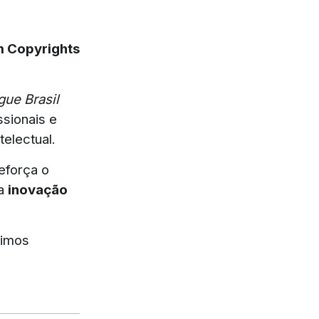
m Copyrights
ue Brasil
ssionais e
electual.
eforça o
 a
inovação
uimos