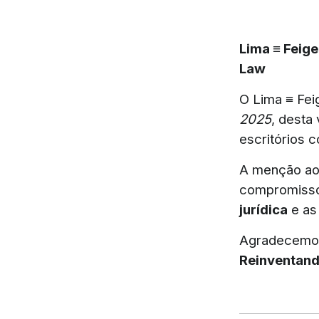
Lima ≡ Feig
Law
O Lima ≡ Fei
2025
, desta
escritórios 
A menção ao
compromisso
jurídica
e a
Agradecemos
Reinventando