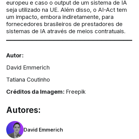
europeu e caso o output de um sistema de IA
seja utilizado na UE. Além disso, o AI-Act tem
um impacto, embora indiretamente, para
fornecedores brasileiros de prestadores de
sistemas de IA através de meios contratuais.
▔▔▔▔▔▔▔▔▔▔▔▔▔▔▔▔▔▔▔▔▔▔▔▔▔▔▔▔▔
Autor:
David Emmerich
Tatiana Coutinho
Créditos da Imagem:
Freepik
Autores:
David Emmerich