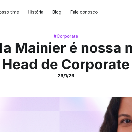
osso time
História
Blog
Fale conosco
#Corporate
la Mainier é nossa 
Head de Corporate
26/1/26