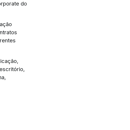
rporate do
uação
ntratos
rentes
icação,
scritório,
na,