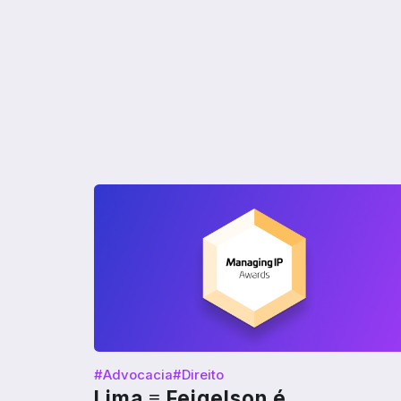
#Advocacia
#Direito
Lima ≡ Feigelson é