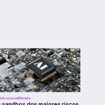
Advocacia
#Direito
 sandbox dos maiores riscos