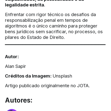
legalidade estrita
.
Enfrentar com rigor técnico os desafios da
responsabilização penal em tempos de
algoritmos é o único caminho para proteger
bens jurídicos sem sacrificar, no processo, os
pilares do Estado de Direito.
▔▔▔▔▔▔▔▔▔▔▔▔▔▔▔▔▔▔▔▔▔▔▔▔▔▔▔▔▔
Autor:
Alan Sapir
Créditos da Imagem:
Unsplash
Artigo publicado originalmente no
JOTA
.
Autores: