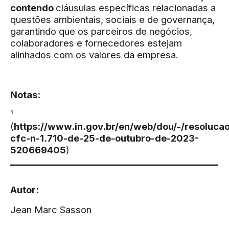
contendo
cláusulas específicas relacionadas a
questões ambientais, sociais e de governança,
garantindo que os parceiros de negócios,
colaboradores e fornecedores estejam
alinhados com os valores da empresa.
Notas:
¹
(
https://www.in.gov.br/en/web/dou/-/resoluca
cfc-n-1.710-de-25-de-outubro-de-2023-
520669405
)
▔▔▔▔▔▔▔▔▔▔▔▔▔▔▔▔▔▔▔▔▔▔▔▔▔▔▔▔▔
Autor:
Jean Marc Sasson