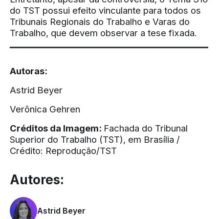
do TST possui efeito vinculante para todos os
Tribunais Regionais do Trabalho e Varas do
Trabalho, que devem observar a tese fixada.
▔▔▔▔▔▔▔▔▔▔▔▔▔▔▔▔▔▔▔▔▔▔▔▔▔▔▔▔▔
Autoras:
Astrid Beyer
Verônica Gehren
Créditos da Imagem:
Fachada do Tribunal
Superior do Trabalho (TST), em Brasília /
Crédito: Reprodução/TST
Autores:
Astrid Beyer