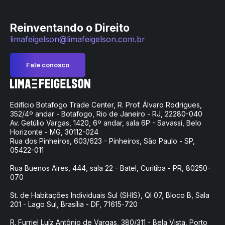
Reinventando o Direito
limafeigelson@limafeigelson.com.br
Fale conosco
Edifício Botafogo Trade Center, R. Prof. Álvaro Rodrigues,
352/4º andar - Botafogo, Rio de Janeiro - RJ, 22280-040
Av. Getúlio Vargas, 1420, 6º andar, sala 6P - Savassi, Belo
Horizonte - MG, 30112-024
Rua dos Pinheiros, 603/623 - Pinheiros, São Paulo - SP,
05422-011
Rua Buenos Aires, 444, sala 22 - Batel, Curitiba - PR, 80250-
070
St. de Habitações Individuais Sul (SHIS), QI 07, Bloco B, Sala
201 - Lago Sul, Brasília - DF, 71615-720
R. Furriel Luíz Antônio de Vargas, 380/311 - Bela Vista, Porto