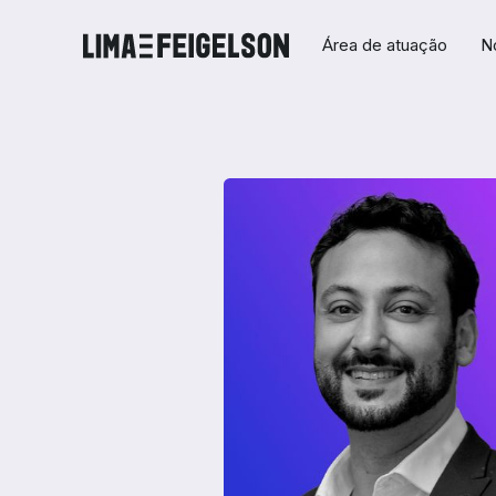
Área de atuação
N