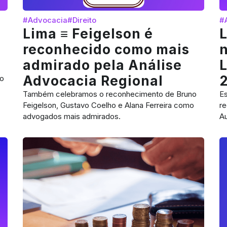
#Advocacia
#Direito
#
Lima ≡ Feigelson é
L
reconhecido como mais
n
admirado pela Análise
L
Advocacia Regional
o
Também celebramos o reconhecimento de Bruno
Es
Feigelson, Gustavo Coelho e Alana Ferreira como
r
advogados mais admirados.
Au