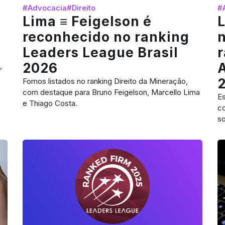
#Advocacia
#Direito
#
Lima ≡ Feigelson é
L
reconhecido no ranking
l
Leaders League Brasil
r
2026
,
Fomos listados no ranking Direito da Mineração,
com destaque para Bruno Feigelson, Marcello Lima
Es
e Thiago Costa.
co
so