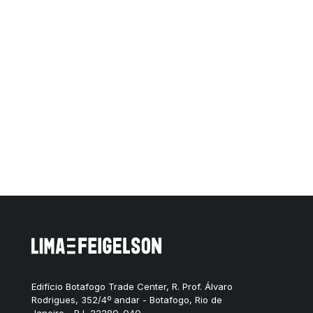
Edifício Botafogo Trade Center, R. Prof. Álvaro
Rodrigues, 352/4º andar - Botafogo, Rio de
Janeiro - RJ, 22280-040