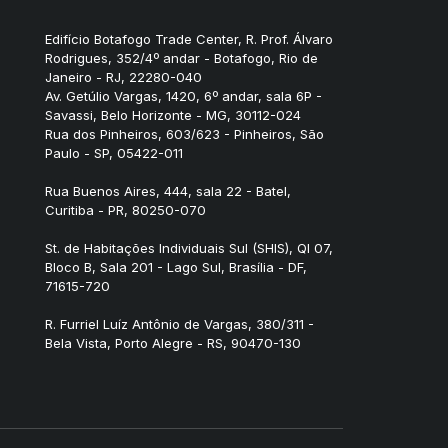
Edifício Botafogo Trade Center, R. Prof. Álvaro
Rodrigues, 352/4º andar - Botafogo, Rio de
Janeiro - RJ, 22280-040
Av. Getúlio Vargas, 1420, 6º andar, sala 6P -
Savassi, Belo Horizonte - MG, 30112-024
Rua dos Pinheiros, 603/623 - Pinheiros, São
Paulo - SP, 05422-011
Rua Buenos Aires, 444, sala 22 - Batel,
Curitiba - PR, 80250-070
St. de Habitações Individuais Sul (SHIS), QI 07,
Bloco B, Sala 201 - Lago Sul, Brasília - DF,
71615-720
R. Furriel Luíz Antônio de Vargas, 380/311 -
Bela Vista, Porto Alegre - RS, 90470-130