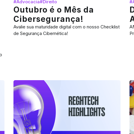
#Advocacia
#Direito
#
Outubro é o Mês da
D
Cibersegurança!
Avalie sua maturidade digital com o nosso Checklist
AN
de Segurança Cibernética!
P
o