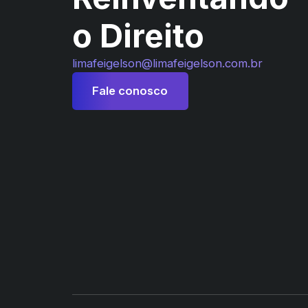
o Direito
limafeigelson@limafeigelson.com.br
Fale conosco