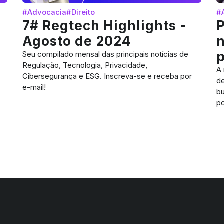
#Advocacia
#Direito
#
7# Regtech Highlights -
P
Agosto de 2024
p
Seu compilado mensal das principais notícias de
Regulação, Tecnologia, Privacidade,
A 
Cibersegurança e ESG. Inscreva-se e receba por
de
e-mail!
bu
po