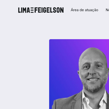
Área de atuação
N