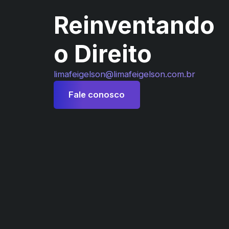
Reinventando
o Direito
limafeigelson@limafeigelson.com.br
Fale conosco