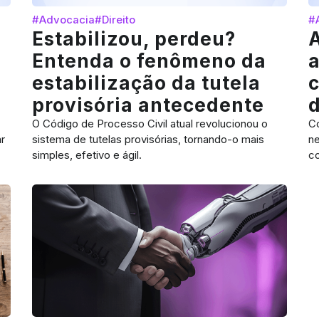
#Advocacia
#Direito
#
Estabilizou, perdeu?
Entenda o fenômeno da
a
estabilização da tutela
c
provisória antecedente
O Código de Processo Civil atual revolucionou o
C
r
sistema de tutelas provisórias, tornando-o mais
ne
simples, efetivo e ágil.
co