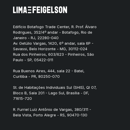
Edifício Botafogo Trade Center, R. Prof. Álvaro
Rodrigues, 352/4º andar - Botafogo, Rio de
Janeiro - RJ, 22280-040
Av. Getúlio Vargas, 1420, 6º andar, sala 6P -
Savassi, Belo Horizonte - MG, 30112-024
Rua dos Pinheiros, 603/623 - Pinheiros, São
Paulo - SP, 05422-011
Rua Buenos Aires, 444, sala 22 - Batel,
Curitiba - PR, 80250-070
St. de Habitações Individuais Sul (SHIS), QI 07,
Bloco B, Sala 201 - Lago Sul, Brasília - DF,
71615-720
R. Furriel Luíz Antônio de Vargas, 380/311 -
Bela Vista, Porto Alegre - RS, 90470-130