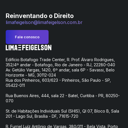
Reinventando o Direito
limafeigelson@limafeigelson.com.br
Fale conosco
Edifício Botafogo Trade Center, R. Prof. Álvaro Rodrigues,
352/4º andar - Botafogo, Rio de Janeiro - RJ, 22280-040
Av. Getúlio Vargas, 1420, 6º andar, sala 6P - Savassi, Belo
Horizonte - MG, 30112-024
Rua dos Pinheiros, 603/623 - Pinheiros, São Paulo - SP,
05422-011
Rua Buenos Aires, 444, sala 22 - Batel, Curitiba - PR, 80250-
070
St. de Habitações Individuais Sul (SHIS), QI 07, Bloco B, Sala
201 - Lago Sul, Brasília - DF, 71615-720
R. Furriel Luíz Antônio de Vargas, 380/311 - Bela Vista, Porto