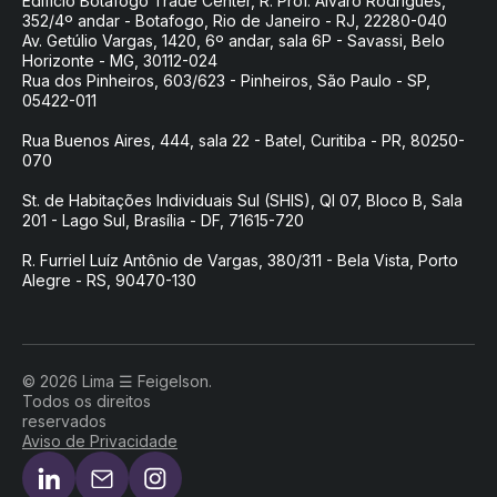
Edifício Botafogo Trade Center, R. Prof. Álvaro Rodrigues,
352/4º andar - Botafogo, Rio de Janeiro - RJ, 22280-040
Av. Getúlio Vargas, 1420, 6º andar, sala 6P - Savassi, Belo
Horizonte - MG, 30112-024
Rua dos Pinheiros, 603/623 - Pinheiros, São Paulo - SP,
05422-011
Rua Buenos Aires, 444, sala 22 - Batel, Curitiba - PR, 80250-
070
St. de Habitações Individuais Sul (SHIS), QI 07, Bloco B, Sala
201 - Lago Sul, Brasília - DF, 71615-720
R. Furriel Luíz Antônio de Vargas, 380/311 - Bela Vista, Porto
Alegre - RS, 90470-130
© 2026 Lima ☰ Feigelson.
Todos os direitos
reservados
Aviso de Privacidade