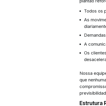
plantão refo
Todos os p
As movime
diariament
Demandas 
A comunica
Os client
desacelera
Nossa equipe
que nenhuma
compromisso 
previsibilidad
Estrutura