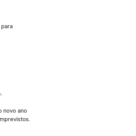
 para
.
 o novo ano
mprevistos.