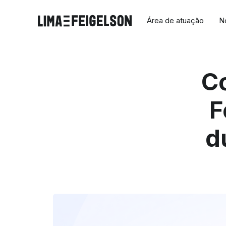
Área de atuação
N
Co
F
d