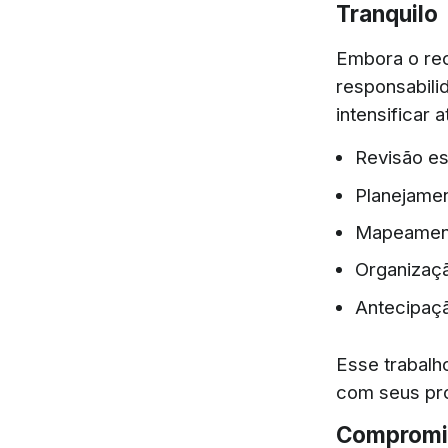
Tranquilo
Embora o rec
responsabili
intensificar 
Revisão es
Planejamen
Mapeamento
Organizaçã
Antecipaçã
Esse trabalho
com seus pro
Compromis