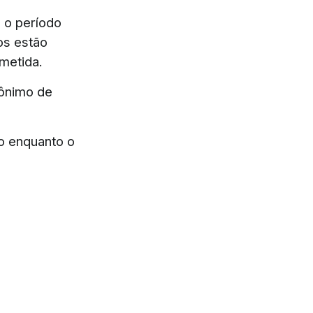
m o período
os estão
metida.
nônimo de
o enquanto o