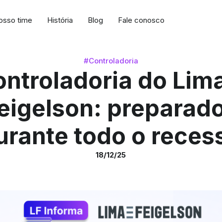
osso time
História
Blog
Fale conosco
#Controladoria
ntroladoria do Lim
eigelson: preparad
urante todo o reces
18/12/25