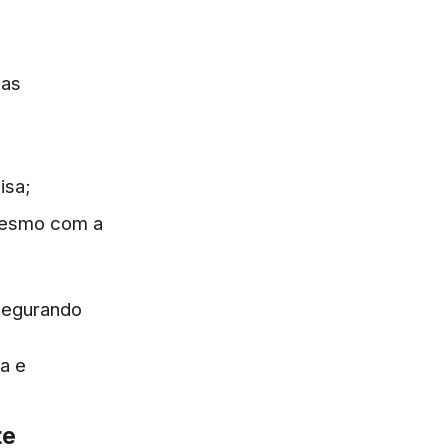
;
das
isa;
mesmo com a
ssegurando
a e
te