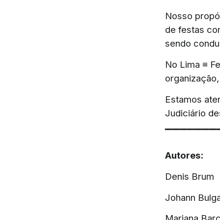
Nosso propós
de festas co
sendo conduz
No Lima ≡ Fe
organização,
Estamos aten
Judiciário d
▔▔▔▔▔▔▔
Autores:
Denis Brum
Johann Bulga
Mariana Bar