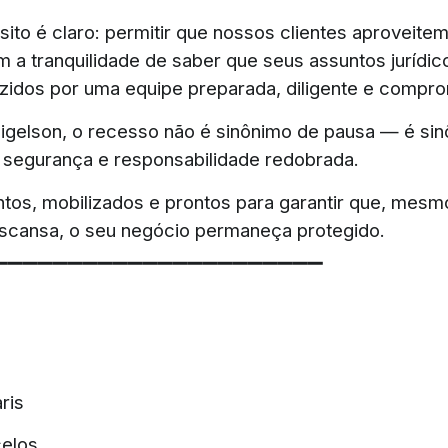
ito é claro: permitir que nossos clientes aproveite
m a tranquilidade de saber que seus assuntos jurídic
idos por uma equipe preparada, diligente e compro
igelson, o recesso não é sinônimo de pausa — é si
 segurança e responsabilidade redobrada.
tos, mobilizados e prontos para garantir que, mesm
escansa, o seu negócio permaneça protegido.
▔▔▔▔▔▔▔▔▔▔▔▔▔▔▔▔▔▔▔▔▔▔
ris
celos