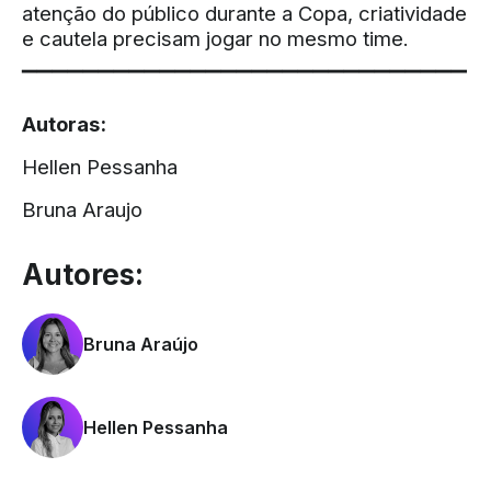
atenção do público durante a Copa, criatividade
e cautela precisam jogar no mesmo time.
▔▔▔▔▔▔▔▔▔▔▔▔▔▔▔▔▔▔▔▔▔▔▔▔▔▔▔▔▔
Autoras:
Hellen Pessanha
Bruna Araujo
Autores:
Bruna Araújo
Hellen Pessanha