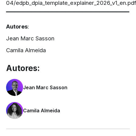
04/edpb_dpia_template_explainer_2026_v1_en.pd
▔▔▔▔▔▔▔▔▔▔▔▔▔▔▔▔▔▔▔▔▔▔▔▔▔▔▔▔▔
Autores
:
Jean Marc Sasson
Camila Almeida
Autores:
Jean Marc Sasson
Camila Almeida