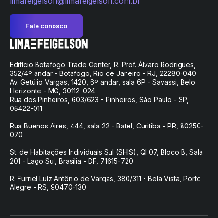
limafeigelson@limafeigelson.com.br
Fale conosco
Edifício Botafogo Trade Center, R. Prof. Álvaro Rodrigues,
352/4º andar - Botafogo, Rio de Janeiro - RJ, 22280-040
Av. Getúlio Vargas, 1420, 6º andar, sala 6P - Savassi, Belo
Horizonte - MG, 30112-024
Rua dos Pinheiros, 603/623 - Pinheiros, São Paulo - SP,
05422-011
Rua Buenos Aires, 444, sala 22 - Batel, Curitiba - PR, 80250-
070
St. de Habitações Individuais Sul (SHIS), QI 07, Bloco B, Sala
201 - Lago Sul, Brasília - DF, 71615-720
R. Furriel Luíz Antônio de Vargas, 380/311 - Bela Vista, Porto
Alegre - RS, 90470-130