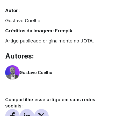
▔▔▔▔▔▔▔▔▔▔▔▔▔▔▔▔▔▔▔▔▔▔▔▔▔▔▔▔▔
Autor:
Gustavo Coelho
Créditos da Imagem:
Freepik
Artigo publicado originalmente no
JOTA
.
Autores:
Gustavo Coelho
Compartilhe esse artigo em suas redes
sociais: