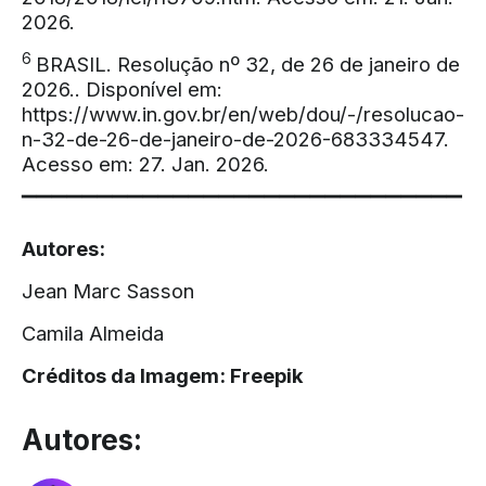
2026.
6
BRASIL. Resolução nº 32, de 26 de janeiro de
2026.. Disponível em:
https://www.in.gov.br/en/web/dou/-/resolucao-
n-32-de-26-de-janeiro-de-2026-683334547.
Acesso em: 27. Jan. 2026.
▔▔▔▔▔▔▔▔▔▔▔▔▔▔▔▔▔▔▔▔▔▔▔▔▔▔▔▔▔
Autores:
Jean Marc Sasson
Camila Almeida
Créditos da Imagem:
Freepik
Autores: