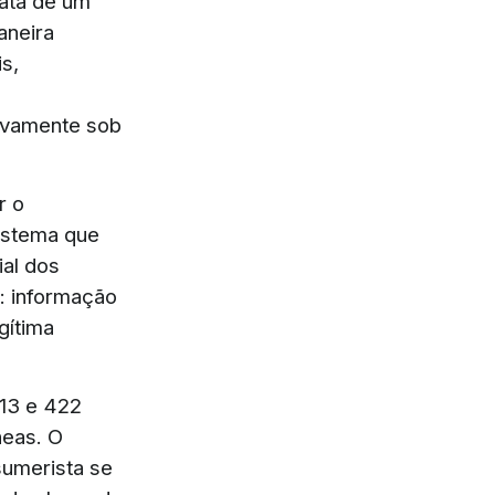
rata de um
aneira
s,
sivamente sob
r o
istema que
ial dos
r: informação
gítima
113 e 422
neas. O
sumerista se