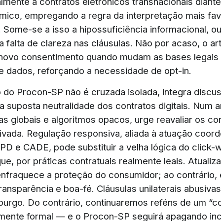
almente a contratos eletrônicos transnacionais diant
ico, empregando a regra da interpretação mais favo
. Some-se a isso a hipossuficiência informacional, ou 
 falta de clareza nas cláusulas. Não por acaso, o art
novo consentimento quando mudam as bases legais
e dados, reforçando a necessidade de opt-in.
do Procon-SP não é cruzada isolada, integra discu
a suposta neutralidade dos contratos digitais. Num 
as globais e algoritmos opacos, urge reavaliar os co
ivada. Regulação responsiva, aliada à atuação coor
D e CADE, pode substituir a velha lógica do click-w
ue, por práticas contratuais realmente leais. Atualiz
 enfraquece a proteção do consumidor; ao contrário, 
ransparência e boa-fé. Cláusulas unilaterais abusiva
purgo. Do contrário, continuaremos reféns de um “
amente formal — e o Procon-SP seguirá apagando in