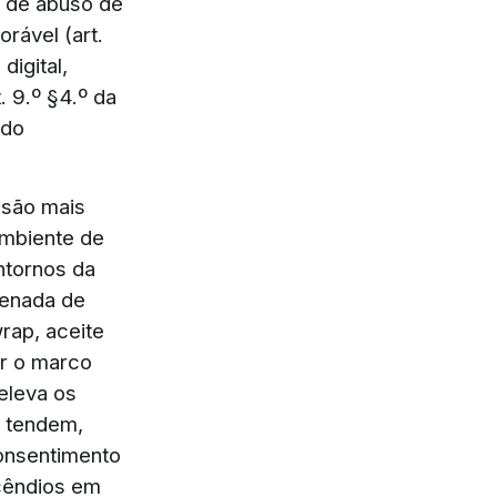
e de abuso de
rável (art.
digital,
. 9.º §4.º da
 do
ssão mais
ambiente de
ntornos da
denada de
rap, aceite
ar o marco
eleva os
s tendem,
consentimento
cêndios em