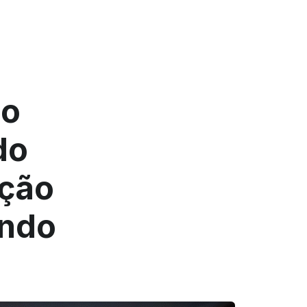
ão
do
ação
endo