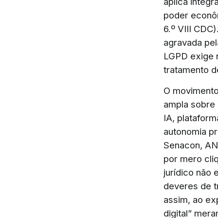
aplica integr
poder econôm
6.º VIII CDC)
agravada pela
LGPD exige 
tratamento d
O movimento 
ampla sobre 
IA, plataform
autonomia pr
Senacon, ANP
por mero cliq
jurídico não
deveres de t
assim, ao ex
digital” mer