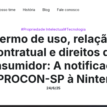
osso time
História
Blog
Fale conosco
#Propriedade Intelectual
#Tecnologia
ermo de uso, relaç
ontratual e direitos 
sumidor: A notific
PROCON-SP à Nint
24/6/25