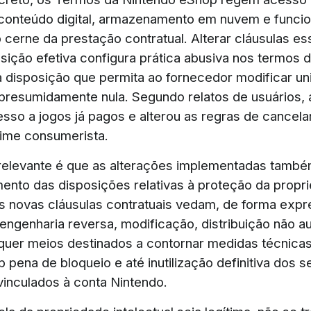
onteúdo digital, armazenamento em nuvem e funcio
cerne da prestação contratual. Alterar cláusulas e
ição efetiva configura prática abusiva nos termos do
 disposição que permita ao fornecedor modificar un
 presumidamente nula. Segundo relatos de usuários, 
cesso a jogos já pagos e alterou as regras de cancel
gime consumerista.
relevante é que as alterações implementadas tamb
ento das disposições relativas à proteção da propr
 As novas cláusulas contratuais vedam, de forma expr
engenharia reversa, modificação, distribuição não au
quer meios destinados a contornar medidas técnica
 pena de bloqueio e até inutilização definitiva dos s
vinculados à conta Nintendo.