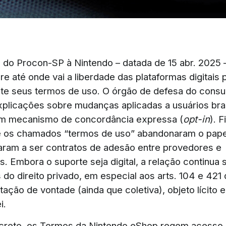
o do Procon-SP à Nintendo – datada de 15 abr. 2025
e até onde vai a liberdade das plataformas digitais p
nte seus termos de uso. O órgão de defesa do cons
licações sobre mudanças aplicadas a usuários bra
em mecanismo de concordância expressa (
opt-in
). F
e os chamados “termos de uso” abandonaram o pape
aram a ser contratos de adesão entre provedores e
. Embora o suporte seja digital, a relação continua
 do direito privado, em especial aos arts. 104 e 421
stação de vontade (ainda que coletiva), objeto lícito 
i.
reto, os Termos da Nintendo eShop regem acesso à