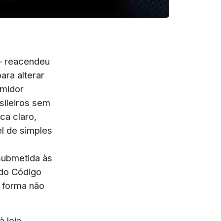
 – reacendeu
ara alterar
umidor
sileiros sem
ica claro,
l de simples
 submetida às
 do Código
e forma não
 loja,