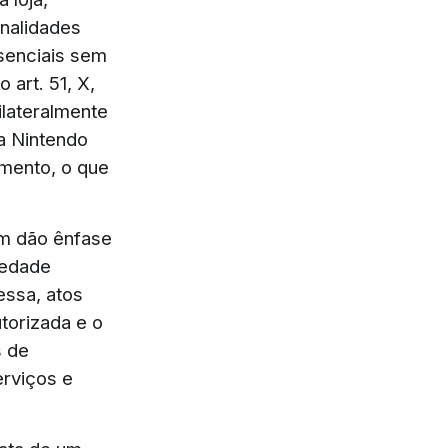
nalidades
ssenciais sem
 art. 51, X,
ilateralmente
a Nintendo
amento, o que
ém dão ênfase
iedade
essa, atos
torizada e o
s de
erviços e