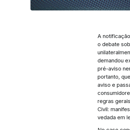
A notificaçã
o debate sobr
unilateralme
demandou exp
pré-aviso n
portanto, qu
aviso e pass
consumidores
regras gerais
Civil: manife
vedada em le
No caso conc