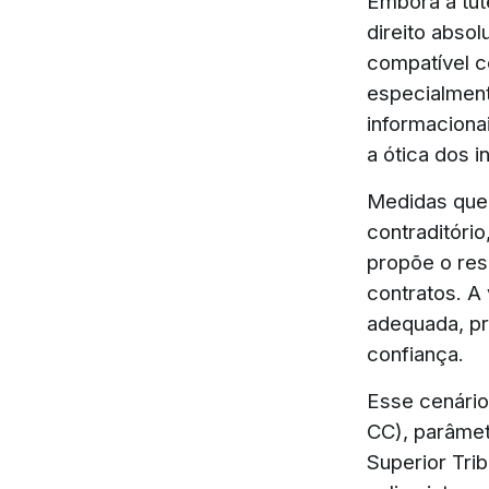
Embora a tute
direito abso
compatível c
especialment
informaciona
a ótica dos 
Medidas que
contraditóri
propõe o res
contratos. A
adequada, pr
confiança.
Esse cenário 
CC), parâmet
Superior Tri