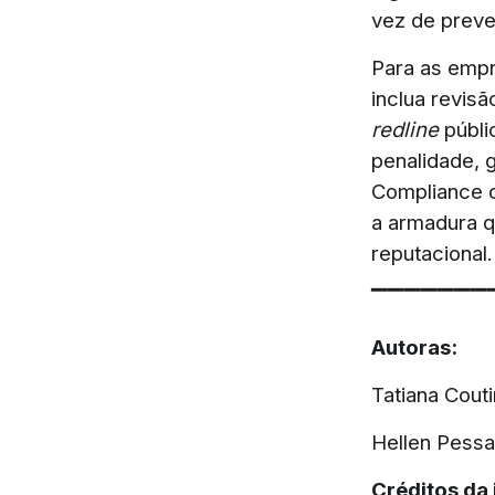
vez de preve
Para as empr
inclua revis
redline
públ
penalidade, g
Compliance c
a armadura q
reputacional.
▔▔▔▔▔▔▔
Autoras:
Tatiana Cout
Hellen Pess
Créditos da