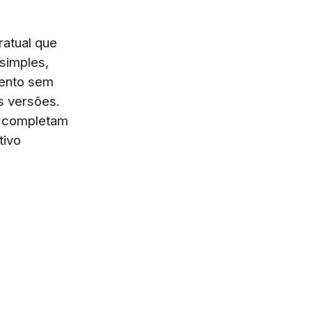
ratual que
 simples,
ento sem
as versões.
e completam
tivo