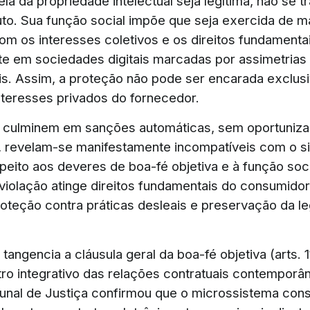
la da propriedade intelectual seja legítima, não se t
luto. Sua função social impõe que seja exercida de m
om os interesses coletivos e os direitos fundamentai
e em sociedades digitais marcadas por assimetrias
is. Assim, a proteção não pode ser encarada exclu
interesses privados do fornecedor.
 culminem em sanções automáticas, sem oportuniza
o, revelam-se manifestamente incompatíveis com o s
peito aos deveres de boa-fé objetiva e à função soc
 violação atinge direitos fundamentais do consumido
oteção contra práticas desleais e preservação da le
tangencia a cláusula geral da boa-fé objetiva (arts. 
ro integrativo das relações contratuais contemporâ
bunal de Justiça confirmou que o microssistema con