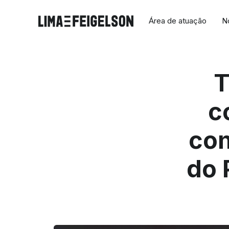
Área de atuação
N
T
c
con
do 