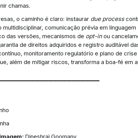
nir chamas.
esas, o caminho é claro: instaurar
due process
cont
ão multidisciplinar, comunicação prévia em linguagem
ico das versões, mecanismos de
opt-in
ou cancelam
arantia de direitos adquiridos e registro auditável d
ontínuo, monitoramento regulatório e plano de cris
ue, além de mitigar riscos, transforma a boa-fé em a
▔▔▔▔▔▔▔▔▔▔▔▔▔▔▔▔▔▔▔▔▔▔
inho
anha
 imagem:
Dineshraj Goomany