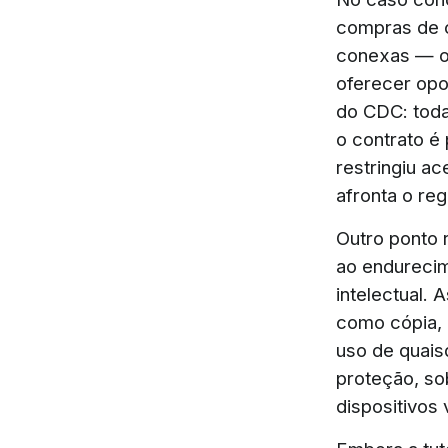
compras de c
conexas — o 
oferecer opos
do CDC: toda
o contrato é
restringiu a
afronta o re
Outro ponto 
ao endurecim
intelectual.
como cópia, 
uso de quais
proteção, sob
dispositivos 