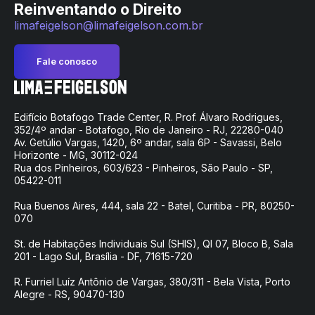
Reinventando o Direito
limafeigelson@limafeigelson.com.br
Fale conosco
Edifício Botafogo Trade Center, R. Prof. Álvaro Rodrigues,
352/4º andar - Botafogo, Rio de Janeiro - RJ, 22280-040
Av. Getúlio Vargas, 1420, 6º andar, sala 6P - Savassi, Belo
Horizonte - MG, 30112-024
Rua dos Pinheiros, 603/623 - Pinheiros, São Paulo - SP,
05422-011
Rua Buenos Aires, 444, sala 22 - Batel, Curitiba - PR, 80250-
070
St. de Habitações Individuais Sul (SHIS), QI 07, Bloco B, Sala
201 - Lago Sul, Brasília - DF, 71615-720
R. Furriel Luíz Antônio de Vargas, 380/311 - Bela Vista, Porto
Alegre - RS, 90470-130