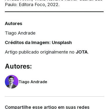
Paulo: Editora Foco, 2022.
▔▔▔▔▔▔▔▔▔▔▔▔▔▔▔▔▔▔▔▔▔▔▔▔▔▔▔▔▔
Autores
Tiago Andrade
Créditos da Imagem:
Unsplash
Artigo publicado originalmente no
JOTA
.
Autores:
Tiago Andrade
Compartilhe esse artigo em suas redes