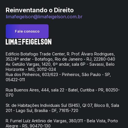
Reinventando o Direito
limafeigelson@limafeigelson.com.br
Fale conosco
Edifício Botafogo Trade Center, R. Prof. Álvaro Rodrigues,
352/4º andar - Botafogo, Rio de Janeiro - RJ, 22280-040
Av. Getúlio Vargas, 1420, 6º andar, sala 6P - Savassi, Belo
Horizonte - MG, 30112-024
Rua dos Pinheiros, 603/623 - Pinheiros, São Paulo - SP,
05422-011
Rua Buenos Aires, 444, sala 22 - Batel, Curitiba - PR, 80250-
070
St. de Habitações Individuais Sul (SHIS), QI 07, Bloco B, Sala
201 - Lago Sul, Brasília - DF, 71615-720
R. Furriel Luíz Antônio de Vargas, 380/311 - Bela Vista, Porto
Alegre - RS, 90470-130