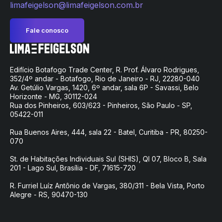
limafeigelson@limafeigelson.com.br
Fale conosco
Edifício Botafogo Trade Center, R. Prof. Álvaro Rodrigues,
352/4º andar - Botafogo, Rio de Janeiro - RJ, 22280-040
Av. Getúlio Vargas, 1420, 6º andar, sala 6P - Savassi, Belo
Horizonte - MG, 30112-024
Rua dos Pinheiros, 603/623 - Pinheiros, São Paulo - SP,
05422-011
Rua Buenos Aires, 444, sala 22 - Batel, Curitiba - PR, 80250-
070
St. de Habitações Individuais Sul (SHIS), QI 07, Bloco B, Sala
201 - Lago Sul, Brasília - DF, 71615-720
R. Furriel Luíz Antônio de Vargas, 380/311 - Bela Vista, Porto
Alegre - RS, 90470-130