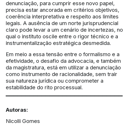
denunciação, para cumprir esse novo papel,
precisa estar ancorada em critérios objetivos,
coerência interpretativa e respeito aos limites
legais. A ausência de um norte jurisprudencial
claro pode levar a um cenário de incertezas, no
qual o instituto oscile entre o rigor técnico e a
instrumentalização estratégica desmedida.
Em meio a essa tensão entre o formalismo e a
efetividade, o desafio da advocacia, e também
da magistratura, está em utilizar a denunciação
como instrumento de racionalidade, sem trair
sua natureza jurídica ou comprometer a
estabilidade do rito processual.
▔▔▔▔▔▔▔▔▔▔▔▔▔▔▔▔▔▔▔▔▔▔▔▔▔▔▔▔▔
Autoras:
Nicolli Gomes