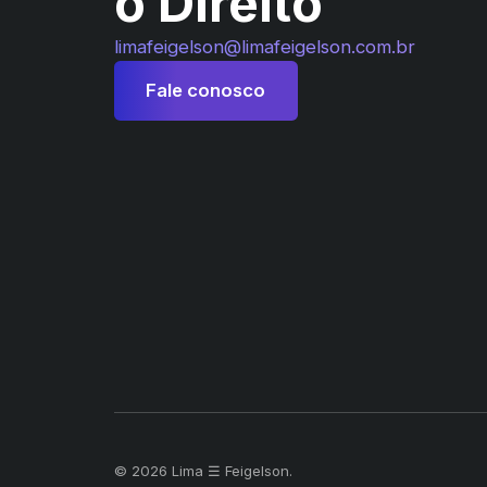
o Direito
limafeigelson@limafeigelson.com.br
Fale conosco
© 2026 Lima ☰ Feigelson.