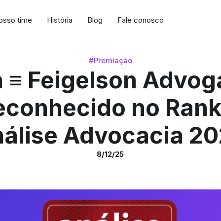
osso time
História
Blog
Fale conosco
#Premiação
 ≡ Feigelson Advo
reconhecido no Rank
álise Advocacia 2
8/12/25