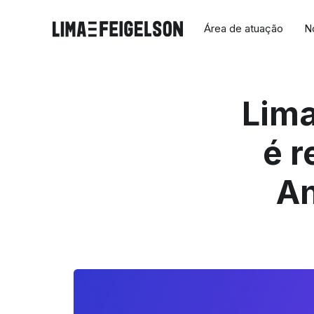
Área de atuação
N
Lima
é 
An