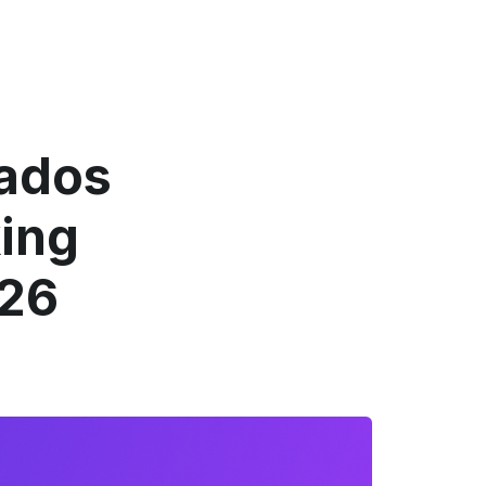
gados
ing
026