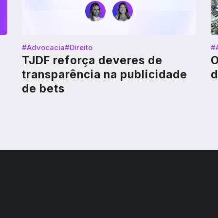
#Advocacia
#Direito
#
TJDF reforça deveres de
O
transparência na publicidade
d
de bets