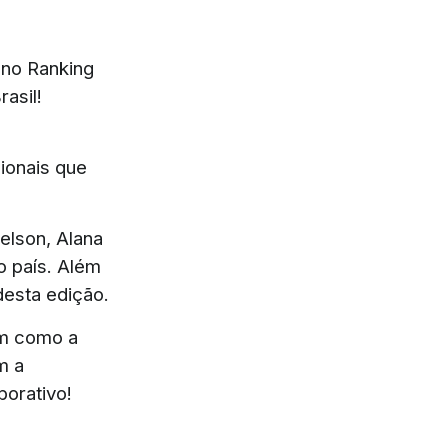
no Ranking
asil!
,
ionais que
elson, Alana
o país. Além
desta edição.
im como a
m a
borativo!