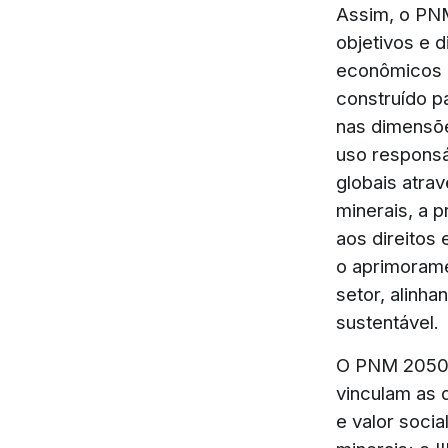
Assim, o PNM
objetivos e d
econômicos n
construído p
nas dimensõe
uso responsá
globais atra
minerais, a 
aos direitos
o aprimorame
setor, alinha
sustentável.
O PNM 2050 f
vinculam as d
e valor soci