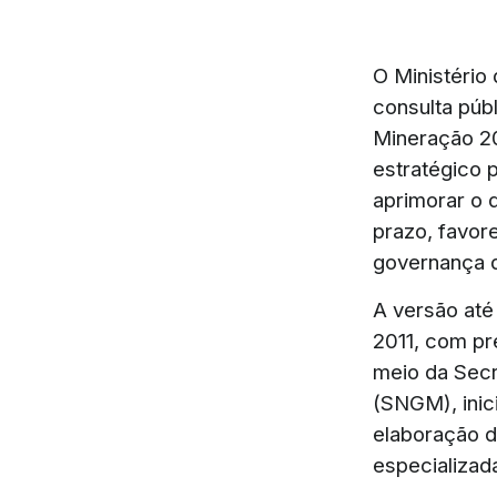
O Ministério
consulta púb
Mineração 20
estratégico p
aprimorar o d
prazo, favor
governança d
A versão até
2011, com pr
meio da Secr
(SNGM), inic
elaboração d
especializad