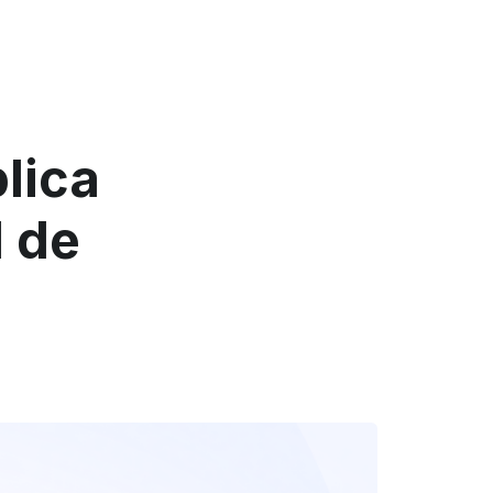
lica
l de