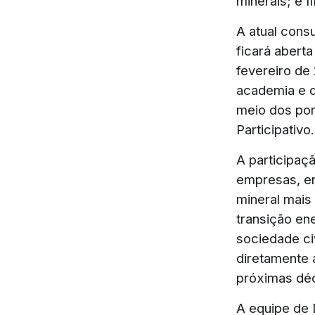
minerais; e I
A atual cons
ficará aberta
fevereiro de
academia e 
meio dos por
Participativo.
A participaç
empresas, en
mineral mais
transição en
sociedade ci
diretamente a
próximas dé
A equipe de 