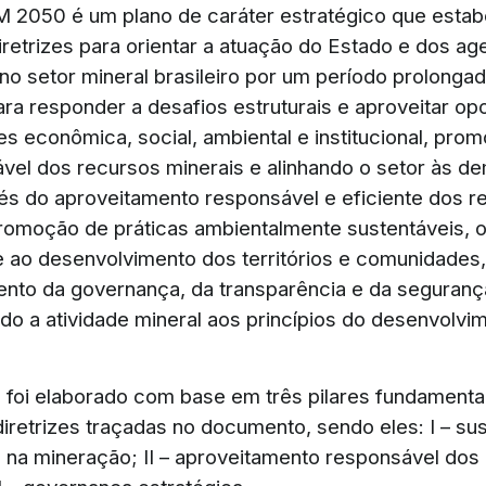
 2050 é um plano de caráter estratégico que esta
iretrizes para orientar a atuação do Estado e dos ag
o setor mineral brasileiro por um período prolongado
ara responder a desafios estruturais e aproveitar op
s econômica, social, ambiental e institucional, pro
vel dos recursos minerais e alinhando o setor às d
vés do aproveitamento responsável e eficiente dos r
promoção de práticas ambientalmente sustentáveis, o
 e ao desenvolvimento dos territórios e comunidade
nto da governança, da transparência e da segurança
ndo a atividade mineral aos princípios do desenvolvi
oi elaborado com base em três pilares fundamentai
iretrizes traçadas no documento, sendo eles: I – sus
al na mineração; II – aproveitamento responsável dos