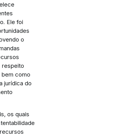
belece
entes
. Ele foi
ortunidades
movendo o
emandas
ecursos
 respeito
s, bem como
 jurídica do
mento
s, os quais
tentabilidade
 recursos