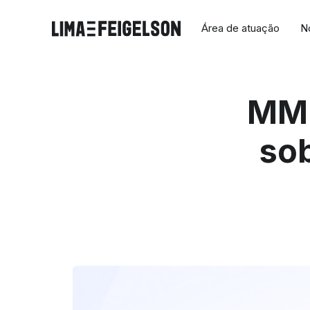
Área de atuação
N
MME
sob