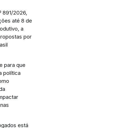
º 891/2026,
ições até 8 de
odutivo, a
ropostas por
asil
te para que
 política
como
 da
impactar
 nas
vogados está