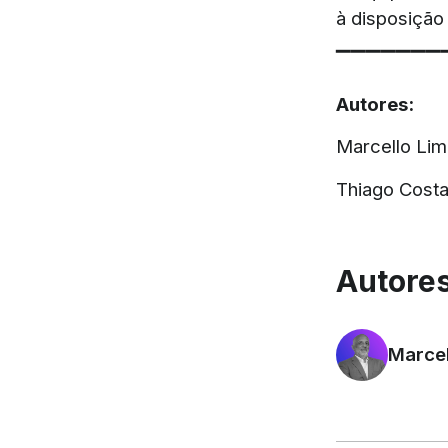
à disposição
▔▔▔▔▔▔▔
Autores:
Marcello Lim
Thiago Cost
Autores
Marcel