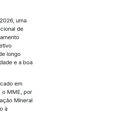
e 2026, uma
cional de
jamento
etivo
 de longo
idade e a boa
licado em
, o MME, por
mação Mineral
o à