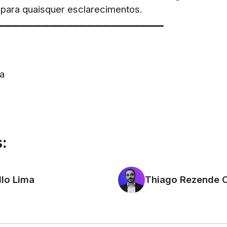
 para quaisquer esclarecimentos.
▔▔▔▔▔▔▔▔▔▔▔▔▔▔▔▔▔▔▔▔▔▔
a
a
:
lo Lima
Thiago Rezende 