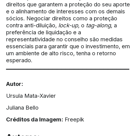
direitos que garantem a proteção do seu aporte
e o alinhamento de interesses com os demais
sócios. Negociar direitos como a proteção
contra anti-diluição,
lock-up
, o
tag-along
, a
preferência de liquidação e a
representatividade no conselho são medidas
essenciais para garantir que o investimento, em
um ambiente de alto risco, tenha o retorno
esperado.
▔▔▔▔▔▔▔▔▔▔▔▔▔▔▔▔▔▔▔▔▔▔▔▔▔▔▔▔▔
Autor:
Ursula Mata-Xavier
Juliana Bello
Créditos da Imagem:
Freepik