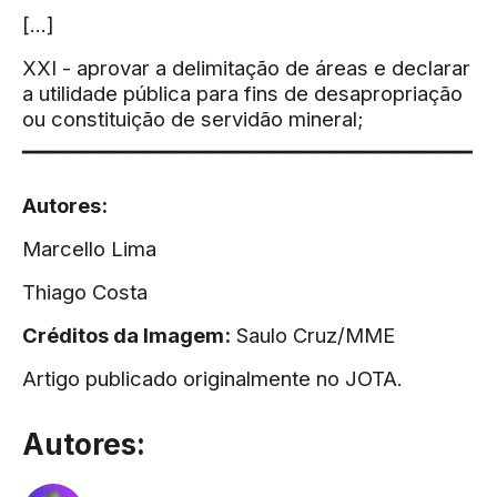
[...]
XXI - aprovar a delimitação de áreas e declarar
a utilidade pública para fins de desapropriação
ou constituição de servidão mineral;
▔▔▔▔▔▔▔▔▔▔▔▔▔▔▔▔▔▔▔▔▔▔▔▔▔▔▔▔▔
Autores:
Marcello Lima
Thiago Costa
Créditos da Imagem:
Saulo Cruz/MME
Artigo publicado originalmente no
JOTA
.
Autores: