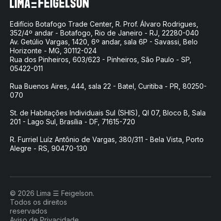
Edifício Botafogo Trade Center, R. Prof. Álvaro Rodrigues,
352/4º andar - Botafogo, Rio de Janeiro - RJ, 22280-040
Av. Getúlio Vargas, 1420, 6º andar, sala 6P - Savassi, Belo
Horizonte - MG, 30112-024
Rua dos Pinheiros, 603/623 - Pinheiros, São Paulo - SP,
05422-011
Rua Buenos Aires, 444, sala 22 - Batel, Curitiba - PR, 80250-
070
St. de Habitações Individuais Sul (SHIS), QI 07, Bloco B, Sala
201 - Lago Sul, Brasília - DF, 71615-720
R. Furriel Luíz Antônio de Vargas, 380/311 - Bela Vista, Porto
Alegre - RS, 90470-130
© 2026 Lima ☰ Feigelson.
Todos os direitos
reservados
Aviso de Privacidade