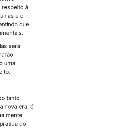
 respeito à
uinas e o
antindo que
amentais.
ias será
narão
do uma
eito.
do tanto
 nova era, é
ma mente
 prática do