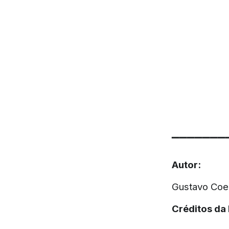
▔▔▔▔▔▔▔
Autor:
Gustavo Coe
Créditos da