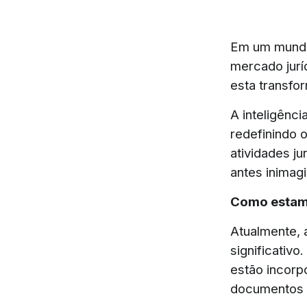
Em um mundo 
mercado juríd
esta transfor
A inteligênci
redefinindo 
atividades j
antes inimagi
Como esta
Atualmente, 
significativo
estão incorp
documentos 