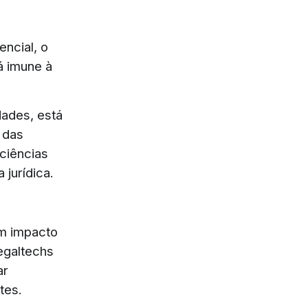
ncial, o
á imune à
dades, está
 das
ciências
 jurídica.
um impacto
legaltechs
ar
tes.