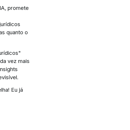
 IA, promete
jurídicos
tas quanto o
rídicos"
ada vez mais
nsights
visível.
lha! Eu já