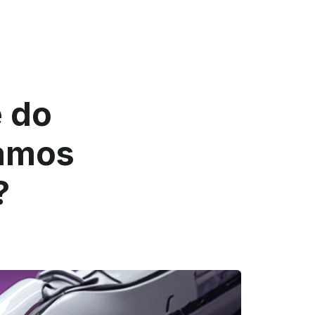
e do
tamos
?