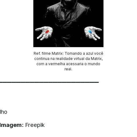
Ref. filme Matrix: Tomando a azul você
continua na realidade virtual da Matrix,
com a vermelha acessaria o mundo
real.
▔▔▔▔▔▔▔▔▔▔▔▔▔▔▔▔▔▔▔▔▔▔
lho
 Imagem:
Freepik