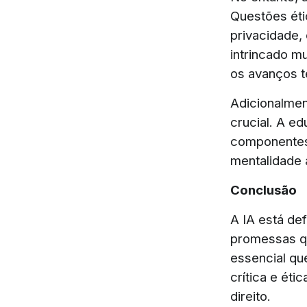
Questões éti
privacidade,
intrincado m
os avanços t
Adicionalmen
crucial. A e
componentes 
mentalidade a
Conclusão
A IA está de
promessas qu
essencial q
crítica e éti
direito.