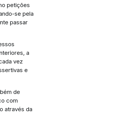
mo petições
cando-se pela
nte passar
cessos
nteriores, a
 cada vez
ssertivas e
ambém de
ico com
ro através da