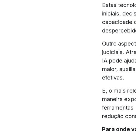
Estas tecnol
iniciais, de
capacidade d
despercebido
Outro aspect
judiciais. At
IA pode ajud
maior, auxil
efetivas.
E, o mais re
maneira expo
ferramentas
redução cons
Para onde 