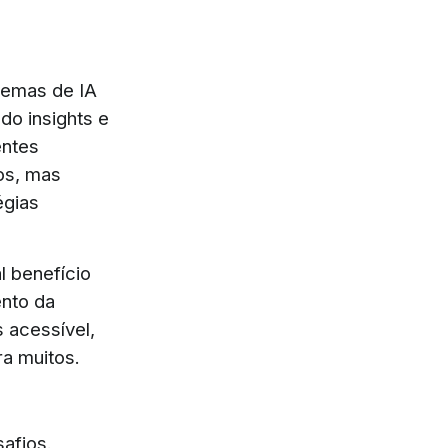
temas de IA
do insights e
entes
os, mas
égias
l benefício
ento da
s acessível,
ra muitos.
safios.