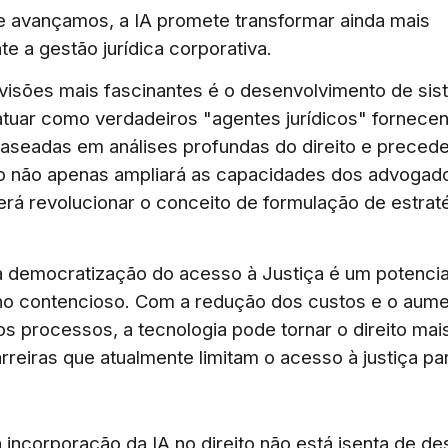
 avançamos, a IA promete transformar ainda mais
e a gestão jurídica corporativa.
isões mais fascinantes é o desenvolvimento de sis
tuar como verdadeiros "agentes jurídicos" fornecen
baseadas em análises profundas do direito e preced
sso não apenas ampliará as capacidades dos advogad
á revolucionar o conceito de formulação de estrat
a democratização do acesso à Justiça é um potencia
 no contencioso. Com a redução dos custos e o aum
os processos, a tecnologia pode tornar o direito mai
reiras que atualmente limitam o acesso à justiça pa
 incorporação da IA no direito não está isenta de de