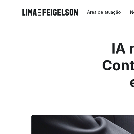
Área de atuação
N
IA 
Cont