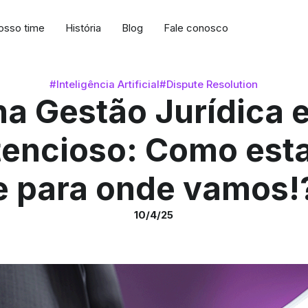
osso time
História
Blog
Fale conosco
#Inteligência Artificial
#Dispute Resolution
na Gestão Jurídica 
encioso: Como es
e para onde vamos!
10/4/25