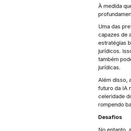
À medida que
profundament
Uma das prev
capazes de a
estratégias 
jurídicos. I
também poder
jurídicas.
Além disso, 
futuro da IA
celeridade d
rompendo bar
Desafios
No entanto, a