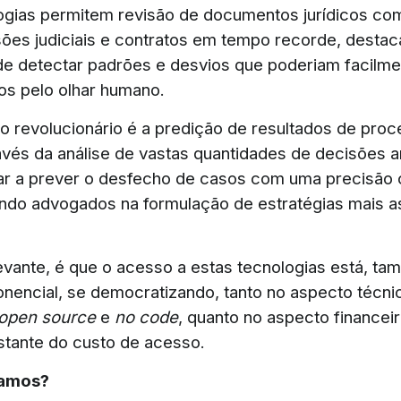
ogias permitem revisão de documentos jurídicos co
cisões judiciais e contratos em tempo recorde, desta
e detectar padrões e desvios que poderiam facilme
s pelo olhar humano.
o revolucionário é a predição de resultados de pro
ravés da análise de vastas quantidades de decisões a
ar a prever o desfecho de casos com uma precisão
iando advogados na formulação de estratégias mais a
levante, é que o acesso a estas tecnologias está, t
nencial, se democratizando, tanto no aspecto técn
open source
e
no code
, quanto no aspecto financei
tante do custo de acesso.
vamos?