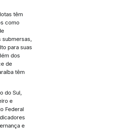
lotas têm
cos como
de
s submersas,
lto para suas
além dos
ce de
araíba têm
o do Sul,
iro e
to Federal
ndicadores
vernança e