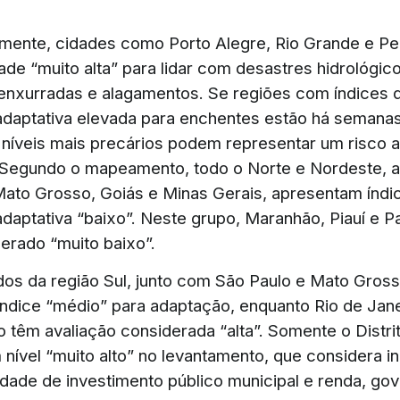
amente, cidades como Porto Alegre, Rio Grande e Pe
de “muito alta” para lidar com desastres hidrológi
enxurradas e alagamentos. Se regiões com índices 
daptativa elevada para enchentes estão há semana
níveis mais precários podem representar um risco a
 Segundo o mapeamento, todo o Norte e Nordeste, 
ato Grosso, Goiás e Minas Gerais, apresentam índi
daptativa “baixo”. Neste grupo, Maranhão, Piauí e P
derado “muito baixo”.
dos da região Sul, junto com São Paulo e Mato Gross
ndice “médio” para adaptação, enquanto Rio de Jane
o têm avaliação considerada “alta”. Somente o Distri
nível “muito alto” no levantamento, que considera i
ade de investimento público municipal e renda, go