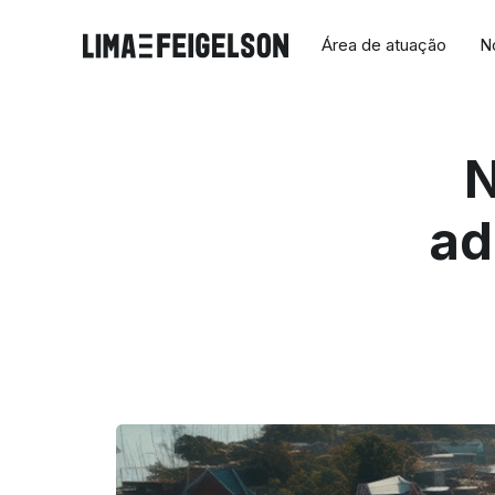
Área de atuação
N
N
ad