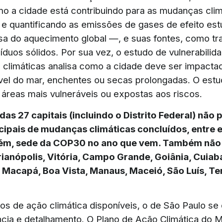
mo a cidade está contribuindo para as mudanças clim
o e quantificando as emissões de gases de efeito es
usa do aquecimento global —, e suas fontes, como tr
íduos sólidos. Por sua vez, o estudo de vulnerabilid
climáticas analisa como a cidade deve ser impacta
vel do mar, enchentes ou secas prolongadas. O estu
s áreas mais vulneráveis ou expostas aos riscos.
das 27 capitais (incluindo o Distrito Federal) não
ipais de mudanças climáticas concluídos, entre e
lém, sede da COP30 no ano que vem. Também não
rianópolis, Vitória, Campo Grande, Goiânia, Cuiab
 Macapá, Boa Vista, Manaus, Maceió, São Luís, Te
nos de ação climática disponíveis, o de São Paulo se
cia e detalhamento. O Plano de Ação Climática do M