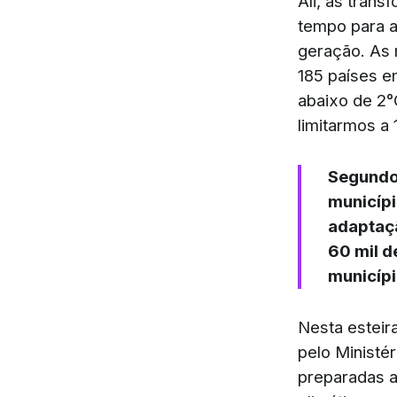
Ali, as tran
tempo para a
geração. As 
185 países e
abaixo de 2°
limitarmos a
Segundo
municípi
adaptaçã
60 mil d
municípi
Nesta esteir
pelo Ministér
preparadas a