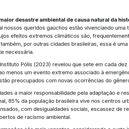
aior desastre ambiental de causa natural da hist
ual nossos queridos gaúchos estão vivenciando uma 
cujos efeitos extremos climáticos são, frequentement
 também, por outras cidades brasileiras, essa é uma
e necessária.
nstituto Pólis (2023) revelou que sete em cada dez b
ao menos um evento extremo associado à emergênci
stão preocupados com novas ocorrências do gêner
dades a maior responsabilidade pela adaptação e resi
inal, 85% da população brasileira vive nos centros u
nsados, com desigualdades sociais, escassez de r
obertos de racismo ambiental.