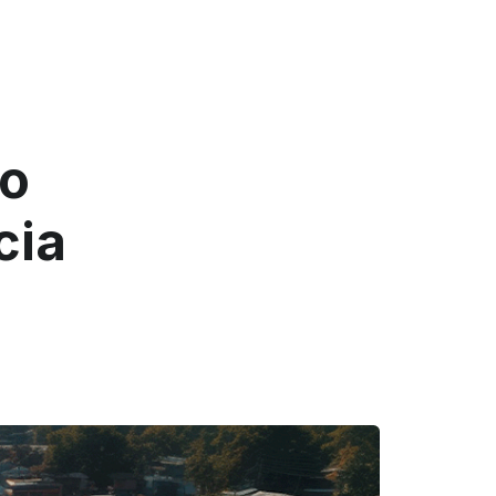
ão
cia