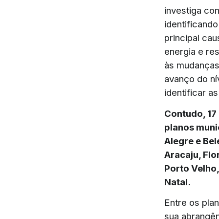
investiga co
identificand
principal ca
energia e res
às mudanças 
avanço do ní
identificar a
Contudo, 17 
planos munic
Alegre e Be
Aracaju, Flo
Porto Velho,
Natal.
Entre os pla
sua abrangên