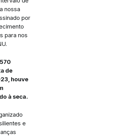
ntervalo de
da nossa
ssinado por
uecimento
os para nos
NU.
.570
xa de
023, houve
em
ido à seca.
rganizado
ilientes e
danças