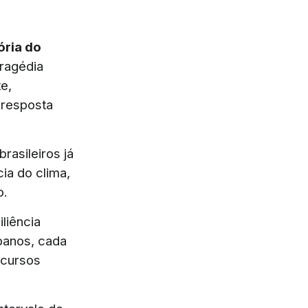
ória do
tragédia
e,
 resposta
rasileiros já
a do clima,
o.
liência
rbanos, cada
ecursos