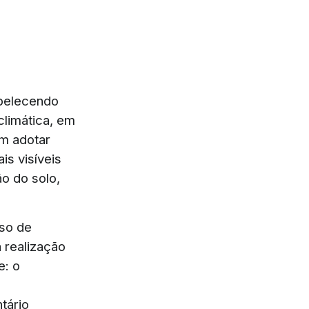
abelecendo
climática, em
em adotar
s visíveis
o do solo,
sso de
 realização
e: o
tário