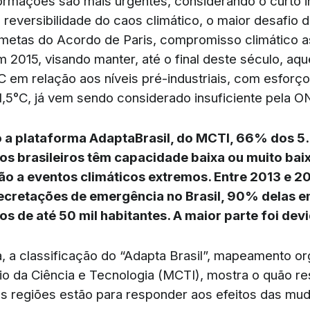
sformações são mais urgentes, considerando o curto i
 reversibilidade do caos climático, o maior desafio 
metas do Acordo de Paris, compromisso climático a
m 2015, visando manter, até o final deste século, aq
C em relação aos níveis pré-industriais, com esforç
 1,5°C, já vem sendo considerado insuficiente pela O
 a plataforma
AdaptaBrasil
, do MCTI, 66% dos 5
os brasileiros têm capacidade baixa ou muito bai
o a eventos climáticos extremos. Entre 2013 e 2
ecretações de emergência no Brasil, 90% delas 
os de até 50 mil habitantes. A maior parte foi dev
a, a classificação do “Adapta Brasil”, mapeamento o
io da Ciência e Tecnologia (MCTI), mostra o quão res
s regiões estão para responder aos efeitos das mu