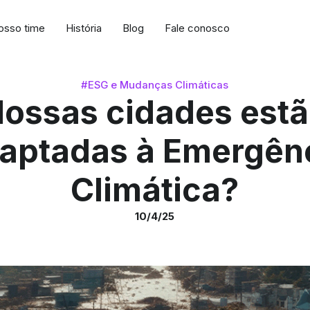
osso time
História
Blog
Fale conosco
#ESG e Mudanças Climáticas
ossas cidades est
aptadas à Emergên
Climática?
10/4/25