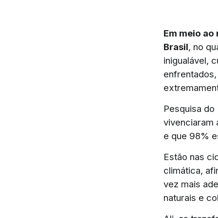
Em meio ao m
Brasil
, no q
inigualável, 
enfrentados,
extremament
Pesquisa do I
vivenciaram 
e que 98% e
Estão nas ci
climática, af
vez mais ade
naturais e c