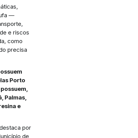
áticas,
tufa —
ansporte,
ade e riscos
da, como
do precisa
 possuem
las Porto
 possuem,
á, Palmas,
resina e
 destaca por
unicípio de