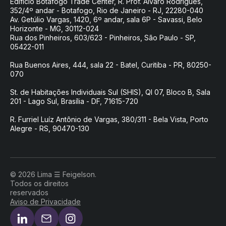
Edifício Botafogo Trade Center, R. Prof. Álvaro Rodrigues,
352/4º andar - Botafogo, Rio de Janeiro - RJ, 22280-040
Av. Getúlio Vargas, 1420, 6º andar, sala 6P - Savassi, Belo
Horizonte - MG, 30112-024
Rua dos Pinheiros, 603/623 - Pinheiros, São Paulo - SP,
05422-011
Rua Buenos Aires, 444, sala 22 - Batel, Curitiba - PR, 80250-
070
St. de Habitações Individuais Sul (SHIS), QI 07, Bloco B, Sala
201 - Lago Sul, Brasília - DF, 71615-720
R. Furriel Luíz Antônio de Vargas, 380/311 - Bela Vista, Porto
Alegre - RS, 90470-130
© 2026 Lima ☰ Feigelson.
Todos os direitos
reservados
Aviso de Privacidade