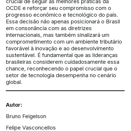
crucial de seguir as melhores práticas da
OCDE e reforçar seu compromisso com o
progresso econômico e tecnológico do país.
Essa decisão não apenas posicionará o Brasil
em consonância com as diretrizes
internacionais, mas também sinalizará um
comprometimento com um ambiente tributário
favorável à inovação e ao desenvolvimento
sustentável. É fundamental que as lideranças
brasileiras considerem cuidadosamente essa
chance, reconhecendo o papel crucial que o
setor de tecnologia desempenha no cenário
global.
▔▔▔▔▔▔▔▔▔▔▔▔▔▔▔▔▔▔▔▔▔▔▔▔▔▔▔▔▔
Autor:
Bruno Feigelson
Felipe Vasconcellos