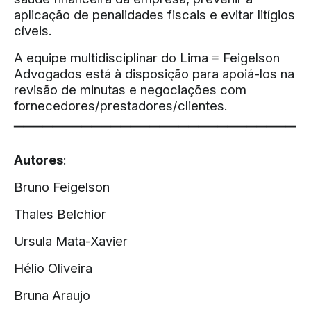
aplicação de penalidades fiscais e evitar litígios
cíveis.
A equipe multidisciplinar do Lima ≡ Feigelson
Advogados está à disposição para apoiá-los na
revisão de minutas e negociações com
fornecedores/prestadores/clientes.
▔▔▔▔▔▔▔▔▔▔▔▔▔▔▔▔▔▔▔▔▔▔▔▔▔▔▔▔▔
Autores
:
Bruno Feigelson
Thales Belchior
Ursula Mata-Xavier
Hélio Oliveira
Bruna Araujo