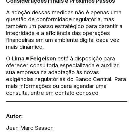
Considerações Finais e Próximos Passos
A adoção dessas medidas não é apenas uma
questão de conformidade regulatória, mas
também um passo estratégico para garantir a
integridade e a eficiência das operações
financeiras em um ambiente digital cada vez
mais dinâmico.
O
Lima ≡ Feigelson
está à disposição para
oferecer consultoria especializada e auxiliar
sua empresa na adaptação às novas
exigências regulatórias do Banco Central. Para
mais informações ou para agendar uma
consulta, entre em contato conosco.
▔▔▔▔▔▔▔▔▔▔▔▔▔▔▔▔▔▔▔▔▔▔▔▔▔▔▔▔▔
Autor:
Jean Marc Sasson