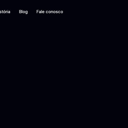
O
stória
stória
Blog
Blog
Fale conosco
Fale conosco