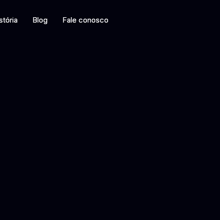
O
stória
stória
Blog
Blog
Fale conosco
Fale conosco